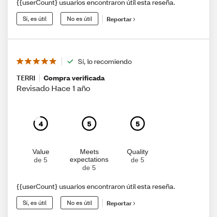
{{userCount} usuarios encontraron útil esta reseña.
Sí, es útil
No es útil
Reportar
Sí, lo recomiendo
TERRI
Compra verificada
Revisado Hace 1 año
4
5
5
Value
Meets
Quality
expectations
de 5
de 5
de 5
{{userCount} usuarios encontraron útil esta reseña.
Sí, es útil
No es útil
Reportar