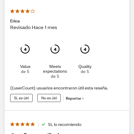
Erica
Revisado Hace 1 mes
4
4
4
Value
Meets
Quality
expectations
de 5
de 5
de 5
{{userCount} usuarios encontraron útil esta reseña.
Sí, es útil
No es útil
Reportar
Sí, lo recomiendo