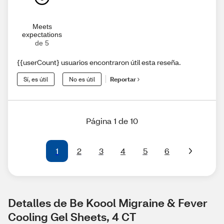
Meets
expectations
de 5
{{userCount} usuarios encontraron útil esta reseña.
Sí, es útil
No es útil
Reportar
Página 1 de 10
1
2
3
4
5
6
Detalles de Be Koool Migraine & Fever 
Cooling Gel Sheets, 4 CT