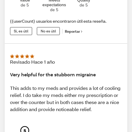
Value
Meets
Quality
expectations
de 5
de 5
de 5
{{userCount} usuarios encontraron útil esta reseña.
Sí, es útil
No es útil
Reportar
Revisado Hace 1 año
Very helpful for the stubborn migraine
This adds to my meds and provides a lot of cooling
relief. I do take my meds either my prescription or
over the counter but in both cases these are a nice
addition and provide noticeable relief.
5