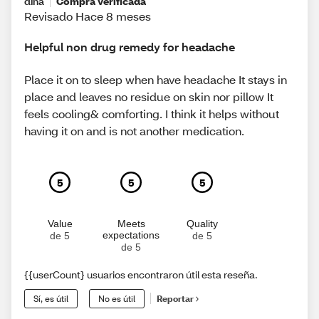
dina
Compra verificada
Revisado Hace 8 meses
Helpful non drug remedy for headache
Place it on to sleep when have headache It stays in
place and leaves no residue on skin nor pillow It
feels cooling& comforting. I think it helps without
having it on and is not another medication.
5
5
5
Value
Meets
Quality
expectations
de 5
de 5
de 5
{{userCount} usuarios encontraron útil esta reseña.
Sí, es útil
No es útil
Reportar