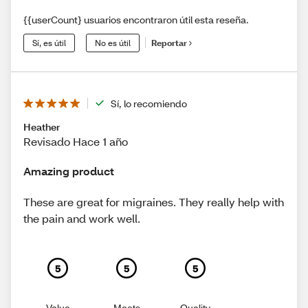
{{userCount} usuarios encontraron útil esta reseña.
Sí, es útil
No es útil
Reportar
Sí, lo recomiendo
Heather
Revisado Hace 1 año
Amazing product
These are great for migraines. They really help with
the pain and work well.
5
5
5