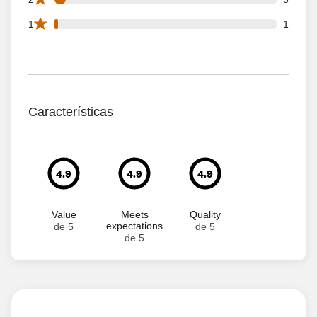
1 1 star reviews out of 59 reviews
1
1
Características
4.9
4.9
4.9
Value
Meets
Quality
expectations
de 5
de 5
de 5