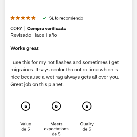
Sí, lo recomiendo
CORY
Compra verificada
Revisado Hace 1 año
Works great
I use this for my hot flashes and sometimes I get
migraines. It says cooler the entire time which is
nice because a wet rag always gets all over you.
Great job on this planet.
5
5
5
Value
Meets
Quality
expectations
de 5
de 5
de 5