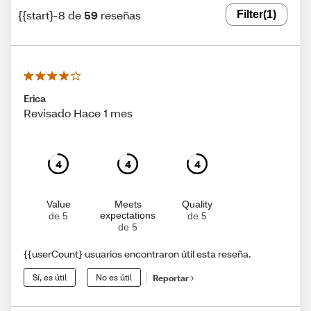
{{start}-8 de
59
reseñas
Filter
(1)
Erica
Revisado Hace 1 mes
4
4
4
Value
Meets
Quality
expectations
de 5
de 5
de 5
{{userCount} usuarios encontraron útil esta reseña.
Sí, es útil
No es útil
Reportar