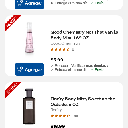
Agregar
Entrega el mismo día
Envío
NUEVO
Good Chemistry Not That Vanilla 
Body Mist, 1.69 OZ
Good Chemistry
8
$5.99
Recoger -
Verificar más tiendas
Agregar
Entrega el mismo día
Envío
NUEVO
Fine'ry Body Mist, Sweet on the 
Outside, 5 OZ
fine'ry
198
$16.99