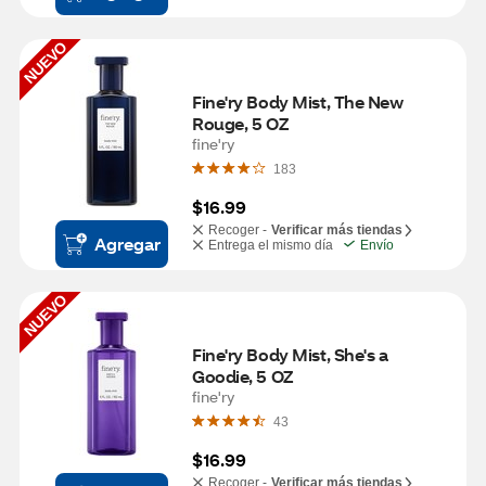
NUEVO
Fine'ry Body Mist, The New 
Rouge, 5 OZ
fine'ry
183
$16.99
Recoger -
Verificar más tiendas
Agregar
Entrega el mismo día
Envío
NUEVO
Fine'ry Body Mist, She's a 
Goodie, 5 OZ
fine'ry
43
$16.99
Recoger -
Verificar más tiendas