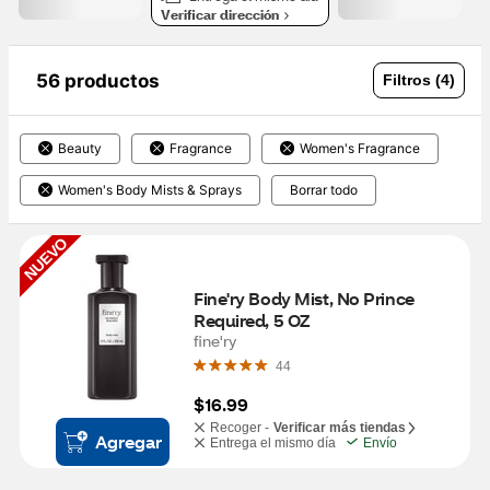
Verificar dirección
56 productos
Filtros (4)
Beauty
Fragrance
Women's Fragrance
Women's Body Mists & Sprays​
Borrar todo
NUEVO
Fine'ry Body Mist, No Prince 
Required, 5 OZ
fine'ry
44
$16.99
Recoger -
Verificar más tiendas
Agregar
Entrega el mismo día
Envío