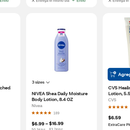
Envío
Entrega el mismo día
Envío
Entrega el
Agre
3 sizes
iched 
CVS Heali
NIVEA Shea Daily Moisture 
Lotion, 5.
Body Lotion, 8.4 OZ
CVS
Nivea
189
$6.59
$16.99
$6.99
 – 
ExtraCare Pl
83.2¢/oz.
50.3¢/oz.