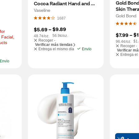
Gold Bond 
Cocoa Radiant Hand and 
Skin Thera
Body Lotion, 10 OZ
Vaseline
Aloe, Non-
Gold Bond
1687
Hypoallerg
$9.89
$5.69
 – 
or 
$1
$7.99
 – 
56.9¢/oz.
48.7¢/oz.
Facial, 
Recoger -
$1.
96.4¢/oz.
ucts
Verificar más tiendas
Recoger -
Entrega el mismo día
Envío
Verificar má
Entrega el
Envío