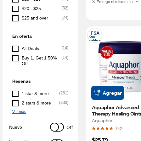
Entrega el mismo día
(
32
)
$20 - $25
(
24
)
$25 and over
FSA
En oferta
Que 
califica
(
14
)
All Deals
(
14
)
Buy 1, Get 1 50% 
Off
Reseñas
Agregar
(
281
)
1 star & more
(
280
)
2 stars & more
Aquaphor Advanced 
Ver más
Therapy Healing Oint
Tube with Touch-Free
Aquaphor
Applicator, 14 OZ
Off
Nuevo
742
$25.79