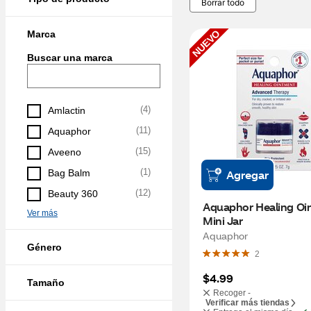
Borrar todo
NUEVO
Marca
Buscar una marca
(
4
)
Amlactin
(
11
)
Aquaphor
(
15
)
Aveeno
(
1
)
Bag Balm
Agregar
(
12
)
Beauty 360
Aquaphor Healing Oi
Ver más
Mini Jar
Aquaphor
Género
2
$4.99
Tamaño
Recoger -
Verificar más tiendas