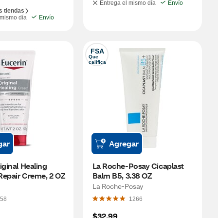
Entrega el mismo día
Envío
s tiendas
 mismo día
Envío
FSA
Que 
califica
gar
Agregar
iginal Healing 
La Roche-Posay Cicaplast 
Repair Creme, 2 OZ
Balm B5, 3.38 OZ
La Roche-Posay
58
1266
$32.99