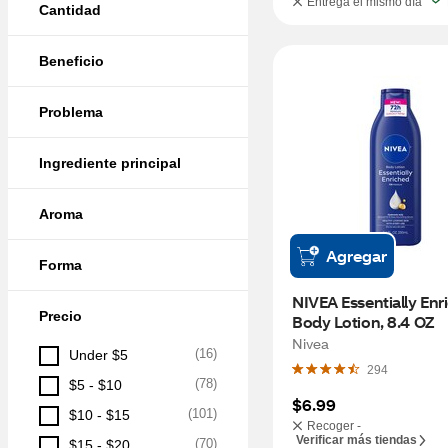
Entrega el mismo día
Cantidad
Beneficio
Problema
Ingrediente principal
Aroma
Agregar
Forma
NIVEA Essentially Enr
Precio
Body Lotion, 8.4 OZ
Nivea
(
16
)
Under $5
294
(
78
)
$5 - $10
$6.99
(
101
)
$10 - $15
Recoger -
Verificar más tiendas
(
70
)
$15 - $20