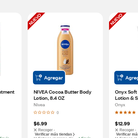
NUEVO
NUEVO
Agregar
Agre
ntment 
NIVEA Cocoa Butter Body 
Onyx Soft 
Lotion, 8.4 OZ
Lotion & S
Bean & Ma
Nivea
Onyx
0
$6.99
$12.99
Recoger -
Recoger -
Verificar más tiendas
Verificar má