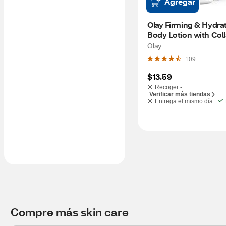
Agregar
Olay Firming & Hydrat
Body Lotion with Coll
17 OZ
Olay
109
$13.59
Recoger -
Verificar más tiendas
Entrega el mismo día
Compre más skin care