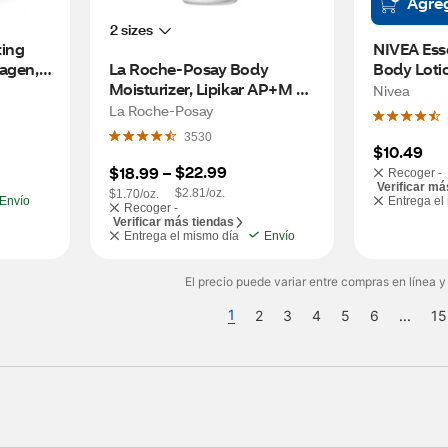
Agre
2 sizes
ing 
NIVEA Esse
agen, 
La Roche-Posay Body 
Body Lotio
Moisturizer, Lipikar AP+M 
Nivea
Triple Repair for Dry Skin 
La Roche-Posay
with Niacinamide, 13.4 OZ
3530
$10.49
$22.99
$18.99
 – 
Recoger -
Verificar má
$2.81/oz.
$1.70/oz.
Envío
Entrega el
Recoger -
Verificar más tiendas
Entrega el mismo día
Envío
El precio puede variar entre compras en línea y
1
2
3
4
5
6
...
15