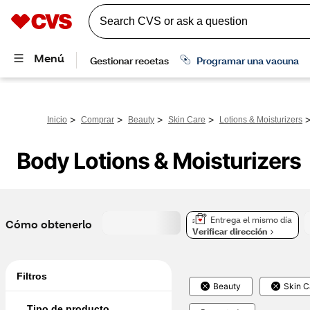
>
>
>
>
Inicio
Comprar
Beauty
Skin Care
Lotions & Moisturizers
Body Lotions & Moisturizers
Entrega el mismo día
Cómo obtenerlo
Verificar dirección
Filtros
Beauty
Skin C
Tipo de producto