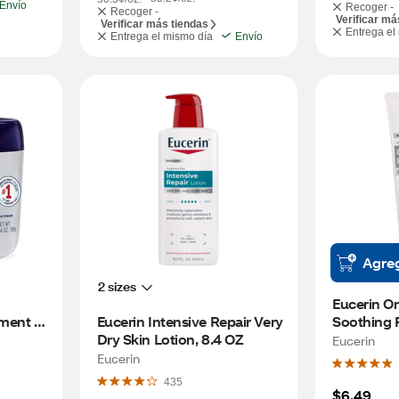
Envío
Recoger -
Recoger -
Verificar má
Verificar más tiendas
Entrega el
Entrega el mismo día
Envío
Agre
2 sizes
Eucerin Or
ment 
Eucerin Intensive Repair Very 
Soothing 
 
Dry Skin Lotion, 8.4 OZ
Eucerin
Eucerin
435
$6.49