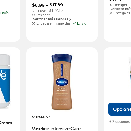
$17.39
$6.99
 – 
Recoger -
Verificar má
$1.40/oz.
$1.03/oz.
Envío
Entrega el
Recoger -
Verificar más tiendas
Entrega el mismo día
Envío
Opcion
2 sizes
Cream, 
+ 2 opciones
Vaseline Intensive Care 