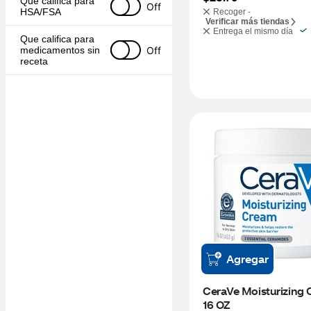
Que califica para 
Off
HSA/FSA
Recoger -
Verificar más tiendas
Entrega el mismo día
Que califica para 
Off
medicamentos sin 
receta
Agregar
CeraVe Moisturizing 
16 OZ