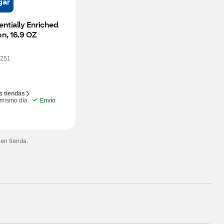
gar
ntially Enriched 
n, 16.9 OZ
251
s tiendas
 mismo día
Envío
 en tienda.