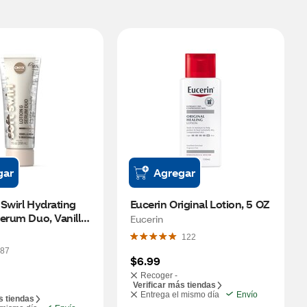
gar
Agregar
Swirl Hydrating 
Eucerin Original Lotion, 5 OZ
erum Duo, Vanilla 
Eucerin
rshmellow, 7 OZ
122
87
$6.99
Recoger -
Verificar más tiendas
Entrega el mismo día
Envío
s tiendas