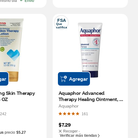
 mismo día
Envío
FSA
Que 
califica
gar
Agregar
ng Skin Therapy 
Aquaphor Advanced 
5 OZ
Therapy Healing Ointment, 
10.5 OZ
Aquaphor
242
161
$7.29
Recoger -
us
precio
$5.27
Verificar más tiendas