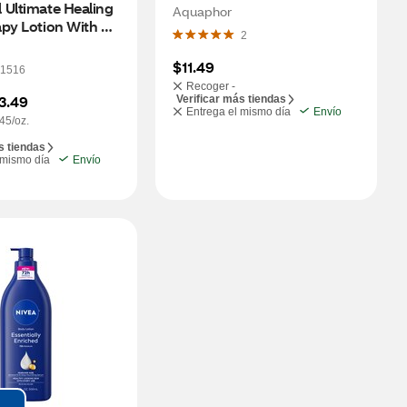
Ultimate Healing 
Protectant
Aquaphor
py Lotion With 
2
Greasy & 
enic, 5.5 OZ
$11.49
1516
Recoger -
3.49
Verificar más tiendas
Entrega el mismo día
Envío
45/oz.
s tiendas
 mismo día
Envío