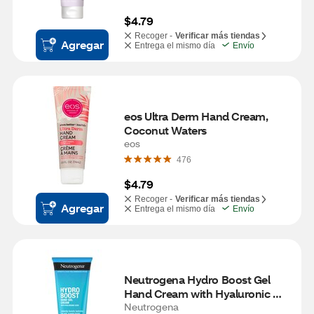
$4.79
Recoger -
Verificar más tiendas
Agregar
Entrega el mismo día
Envío
eos Ultra Derm Hand Cream, 
Coconut Waters
eos
476
$4.79
Recoger -
Verificar más tiendas
Agregar
Entrega el mismo día
Envío
Neutrogena Hydro Boost Gel 
Hand Cream with Hyaluronic 
Acid, 3 OZ
Neutrogena