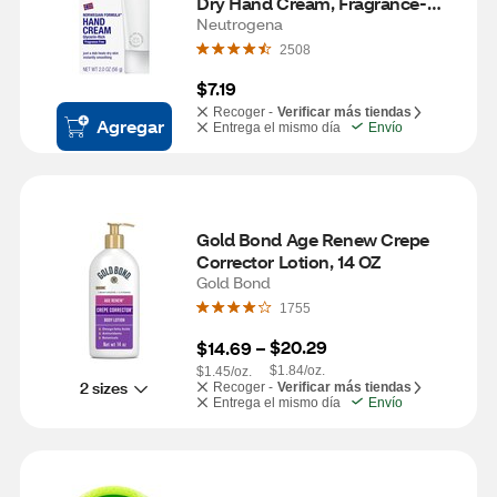
Dry Hand Cream, Fragrance-
Free, 2 OZ
Neutrogena
2508
$7.19
Recoger -
Verificar más tiendas
Agregar
Entrega el mismo día
Envío
Gold Bond Age Renew Crepe 
Corrector Lotion, 14 OZ
Gold Bond
1755
$20.29
$14.69
 – 
$1.84/oz.
$1.45/oz.
2 sizes
Recoger -
Verificar más tiendas
Entrega el mismo día
Envío