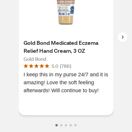
Gold Bond Medicated Eczema
Cer
Relief Hand Cream, 3 OZ
Dim
OZ
Gold Bond
Cer
5.0
(
786
)
I keep this in my purse 24/7 and it is
Very
amazing! Love the soft feeling
this
afterwards! Will continue to buy!
pro