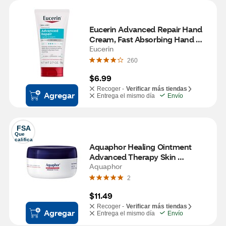
Eucerin Advanced Repair Hand 
Cream, Fast Absorbing Hand 
Lotion, Use After Hand Washing, 
Eucerin
2.7 OZ
260
$6.99
Recoger -
Verificar más tiendas
Agregar
Entrega el mismo día
Envío
FSA
Que 
califica
Aquaphor Healing Ointment 
Advanced Therapy Skin 
Protectant
Aquaphor
2
$11.49
Recoger -
Verificar más tiendas
Agregar
Entrega el mismo día
Envío