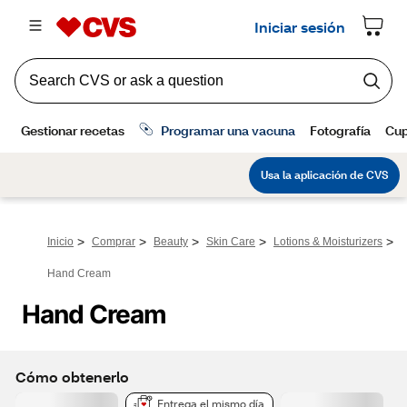
>
>
>
>
>
Inicio
Comprar
Beauty
Skin Care
Lotions & Moisturizers
Hand Cream
Hand Cream
Cómo obtenerlo
Entrega el mismo día