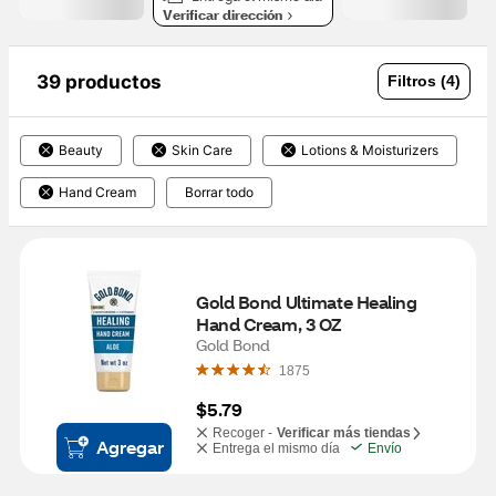
Verificar dirección
39 productos
Filtros (4)
Beauty
Skin Care
Lotions & Moisturizers
Hand Cream
Borrar todo
Gold Bond Ultimate Healing 
Hand Cream, 3 OZ
Gold Bond
1875
$5.79
Recoger -
Verificar más tiendas
Agregar
Entrega el mismo día
Envío