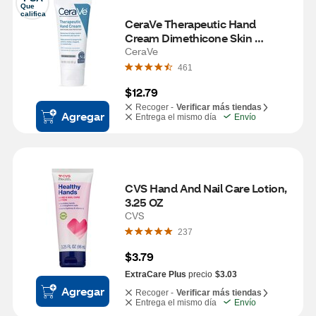
Que 
califica
CeraVe Therapeutic Hand 
Cream Dimethicone Skin 
Protectant, 3 OZ
CeraVe
461
$12.79
Recoger -
Verificar más tiendas
Agregar
Entrega el mismo día
Envío
CVS Hand And Nail Care Lotion, 
3.25 OZ
CVS
237
$3.79
ExtraCare Plus
precio
$3.03
Agregar
Recoger -
Verificar más tiendas
Entrega el mismo día
Envío