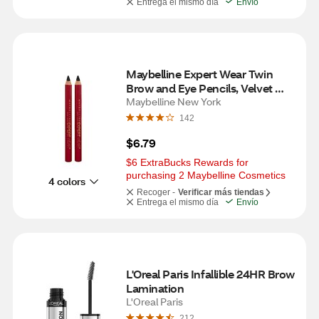
Entrega el mismo día
Envío
Maybelline Expert Wear Twin 
Brow and Eye Pencils, Velvet 
Black
Maybelline New York
142
$6.79
$6 ExtraBucks Rewards for 
purchasing 2 Maybelline Cosmetics
4 colors
Recoger -
Verificar más tiendas
Entrega el mismo día
Envío
L'Oreal Paris Infallible 24HR Brow 
Lamination
L'Oreal Paris
212