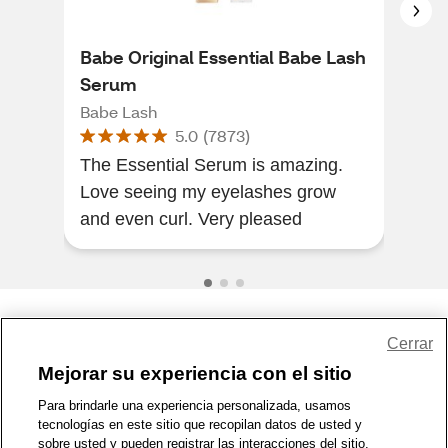
Babe Original Essential Babe Lash
e.l.
Serum
e.l.f.
Babe Lash
5.0
(
7873
)
lov
The Essential Serum is amazing.
pla
Love seeing my eyelashes grow
and even curl. Very pleased
Share Feedback
Cerrar
Mejorar su experiencia con el sitio
1-800-679-9691
|
Contáctenos
|
Términos de Uso
|
Accesibilidad
|
Para brindarle una experiencia personalizada, usamos
tecnologías en este sitio que recopilan datos de usted y
Política de Privacidad
|
WA Privacy Policy
|
Mapa del sitio
|
sobre usted y pueden registrar las interacciones del sitio.