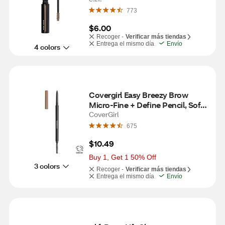
773
$6.00
Recoger -
Verificar más tiendas
Entrega el mismo día
Envío
4 colors
Covergirl Easy Breezy Brow 
Micro-Fine + Define Pencil, Soft 
Brown
CoverGirl
675
$10.49
Buy 1, Get 1 50% Off
3 colors
Recoger -
Verificar más tiendas
Entrega el mismo día
Envío