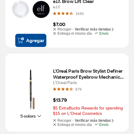
e.l.f. Brow Lift Clear
e.l.f.
1640
$7.00
Recoger -
Verificar más tiendas
Entrega el mismo día
Envío
Agregar
L'Oreal Paris Brow Stylist Definer 
Waterproof Eyebrow Mechanical 
Pencil, Light Blonde
L'Oreal Paris
879
$13.79
$5 ExtraBucks Rewards for spending 
$15 on L'Oreal Cosmetics
5 colors
Recoger -
Verificar más tiendas
Entrega el mismo día
Envío