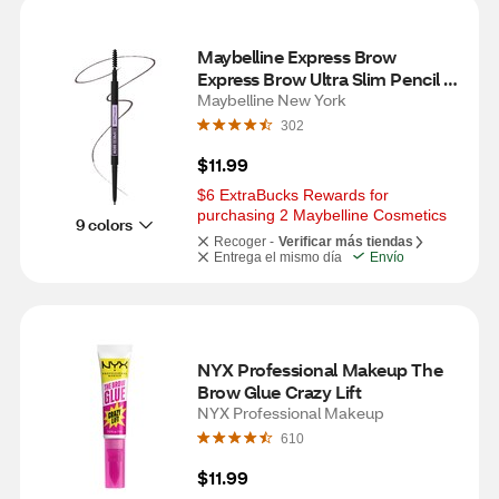
Maybelline Express Brow 
Express Brow Ultra Slim Pencil 
Eyebrow Makeup, Precision Tip, 
Maybelline New York
Black Brown, 0. oz
302
$11.99
$6 ExtraBucks Rewards for 
purchasing 2 Maybelline Cosmetics
9 colors
Recoger -
Verificar más tiendas
Entrega el mismo día
Envío
NYX Professional Makeup The 
Brow Glue Crazy Lift
NYX Professional Makeup
610
$11.99