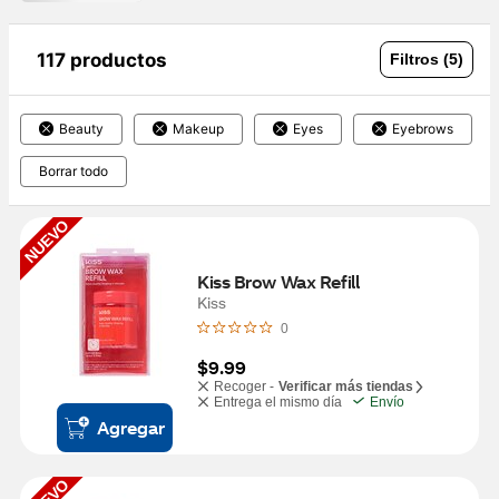
117 productos
Filtros (5)
Beauty
Makeup
Eyes
Eyebrows
Borrar todo
NUEVO
Kiss Brow Wax Refill
Kiss
0
$9.99
Recoger -
Verificar más tiendas
Entrega el mismo día
Envío
Agregar