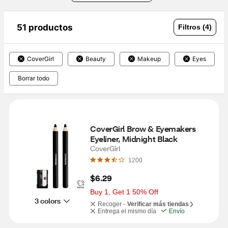
51 productos
Filtros (4)
CoverGirl
Beauty
Makeup
Eyes
Borrar todo
CoverGirl Brow & Eyemakers 
Eyeliner, Midnight Black
CoverGirl
1200
$6.29
Buy 1, Get 1 50% Off
3 colors
Recoger -
Verificar más tiendas
Entrega el mismo día
Envío