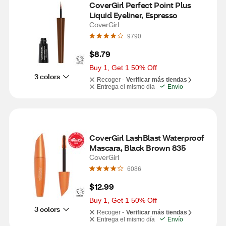
CoverGirl Perfect Point Plus 
Liquid Eyeliner, Espresso
CoverGirl
9790
$8.79
Buy 1, Get 1 50% Off
3 colors
Recoger -
Verificar más tiendas
Entrega el mismo día
Envío
CoverGirl LashBlast Waterproof 
Mascara, Black Brown 835
CoverGirl
6086
$12.99
Buy 1, Get 1 50% Off
3 colors
Recoger -
Verificar más tiendas
Entrega el mismo día
Envío