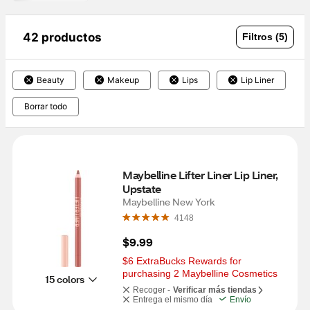
42 productos
Filtros (5)
Beauty
Makeup
Lips
Lip Liner
Borrar todo
Maybelline Lifter Liner Lip Liner, 
Upstate
Maybelline New York
4148
$9.99
$6 ExtraBucks Rewards for 
purchasing 2 Maybelline Cosmetics
15 colors
Recoger -
Verificar más tiendas
Entrega el mismo día
Envío