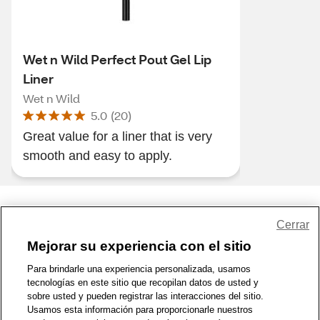
Wet n Wild Perfect Pout Gel Lip
Liner
Wet n Wild
5.0
(
20
)
Great value for a liner that is very
smooth and easy to apply.
Share Feedback
Cerrar
Mejorar su experiencia con el sitio
1-800-679-9691
|
Contáctenos
|
Términos de Uso
|
Accesibilidad
|
Para brindarle una experiencia personalizada, usamos
tecnologías en este sitio que recopilan datos de usted y
Política de Privacidad
|
WA Privacy Policy
|
Mapa del sitio
|
sobre usted y pueden registrar las interacciones del sitio.
Zona de Bienestar
|
© 1999 - 2026 CVS.com
Usamos esta información para proporcionarle nuestros