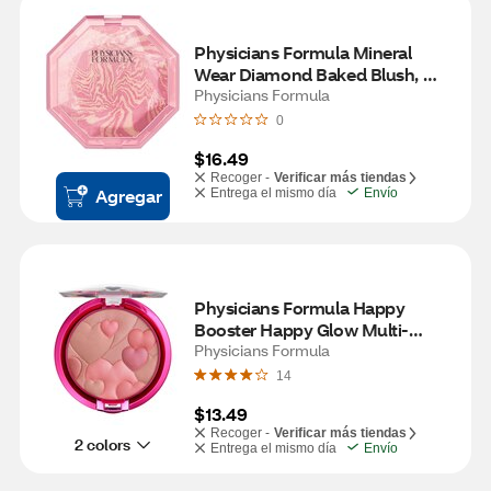
Physicians Formula Mineral 
Wear Diamond Baked Blush, 
Ruby Diamond
Physicians Formula
0
$16.49
Recoger -
Verificar más tiendas
Agregar
Entrega el mismo día
Envío
Physicians Formula Happy 
Booster Happy Glow Multi-
Colored Blush, Natural
Physicians Formula
14
$13.49
Recoger -
Verificar más tiendas
2 colors
Entrega el mismo día
Envío