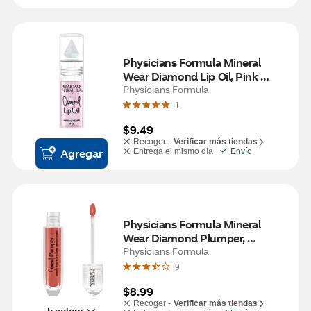
Physicians Formula Mineral 
Wear Diamond Lip Oil, Pink 
Diamond
Physicians Formula
1
$9.49
Recoger -
Verificar más tiendas
Agregar
Entrega el mismo día
Envío
Physicians Formula Mineral 
Wear Diamond Plumper, 
Champagne Cushion Cut
Physicians Formula
9
$8.99
Recoger -
Verificar más tiendas
5 colors