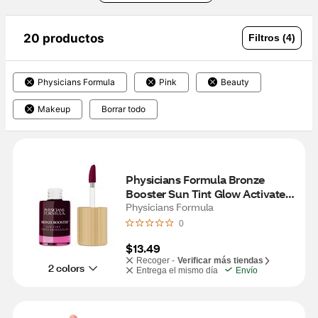
20 productos
Filtros (4)
Physicians Formula
Pink
Beauty
Makeup
Borrar todo
Physicians Formula Bronze 
Booster Sun Tint Glow Activated 
Lip & Cheek Stain, Berry Tint
Physicians Formula
0
$13.49
Recoger -
Verificar más tiendas
2 colors
Entrega el mismo día
Envío