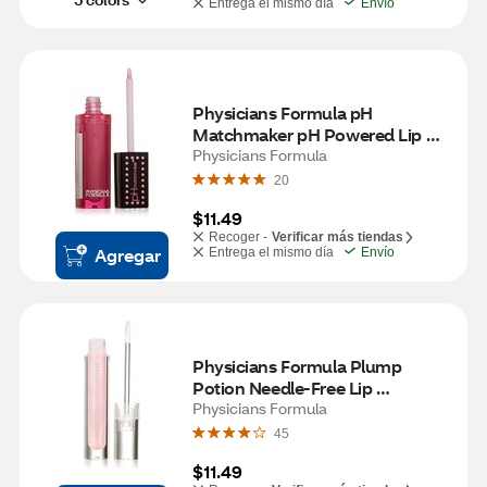
Entrega el mismo día
Envío
Physicians Formula pH 
Matchmaker pH Powered Lip 
Gloss, Light Pink
Physicians Formula
20
$11.49
Recoger -
Verificar más tiendas
Agregar
Entrega el mismo día
Envío
Physicians Formula Plump 
Potion Needle-Free Lip 
Plumping, Cocktail Pink Crystal
Physicians Formula
45
$11.49