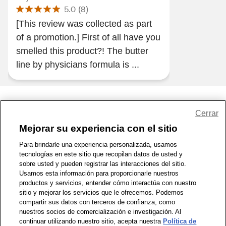
5.0
(
8
)
[This review was collected as part
of a promotion.] First of all have you
smelled this product?! The butter
line by physicians formula is ...
Share Feedback
Cerrar
Mejorar su experiencia con el sitio
1-800-679-9691
|
Contáctenos
|
Términos de Uso
|
Accesibilidad
|
Para brindarle una experiencia personalizada, usamos
tecnologías en este sitio que recopilan datos de usted y
Política de Privacidad
|
WA Privacy Policy
|
Mapa del sitio
|
sobre usted y pueden registrar las interacciones del sitio.
Zona de Bienestar
|
© 1999 - 2026 CVS.com
Usamos esta información para proporcionarle nuestros
productos y servicios, entender cómo interactúa con nuestro
sitio y mejorar los servicios que le ofrecemos. Podemos
compartir sus datos con terceros de confianza, como
nuestros socios de comercialización e investigación. Al
continuar utilizando nuestro sitio, acepta nuestra
Política de