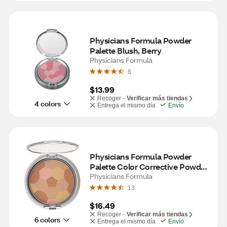
Physicians Formula Powder 
Palette Blush, Berry
Physicians Formula
8
$13.99
Recoger -
Verificar más tiendas
4 colors
Entrega el mismo día
Envío
Physicians Formula Powder 
Palette Color Corrective Powder, 
Beige
Physicians Formula
13
$16.49
Recoger -
Verificar más tiendas
6 colors
Entrega el mismo día
Envío