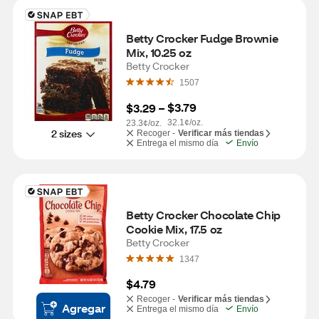
Betty Crocker Fudge Brownie 
Mix, 10.25 oz
Betty Crocker
1507
$3.79
$3.29
 – 
32.1¢/oz.
23.3¢/oz.
2 sizes
Recoger -
Verificar más tiendas
Entrega el mismo día
Envío
Betty Crocker Chocolate Chip 
Cookie Mix, 17.5 oz
Betty Crocker
1347
$4.79
Recoger -
Verificar más tiendas
Agregar
Entrega el mismo día
Envío