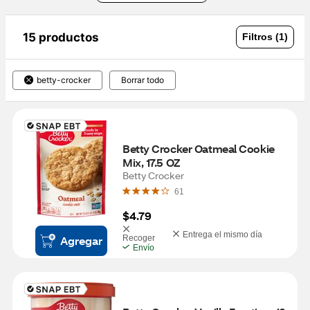
15 productos
Filtros (1)
betty-crocker
Borrar todo
Betty Crocker Oatmeal Cookie 
Mix, 17.5 OZ
Betty Crocker
61
$4.79
Entrega el mismo día
Agregar
Recoger
Envío