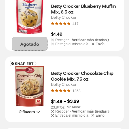
Betty Crocker Blueberry Muffin 
Mix, 6.5 oz
Betty Crocker
417
$1.49
Recoger -
Verificar más tiendas
Agotado
Entrega el mismo día
Envío
Betty Crocker Chocolate Chip 
Cookie Mix, 7.5 oz
Betty Crocker
1353
$3.29
$1.49
 – 
52.6¢/oz.
23.8¢/oz.
2 flavors
Recoger -
Verificar más tiendas
Entrega el mismo día
Envío