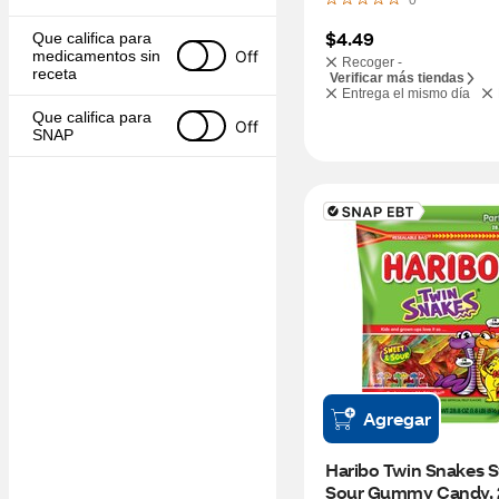
0
$4.49
Que califica para 
Off
medicamentos sin 
Recoger -
receta
Verificar más tiendas
Entrega el mismo día
Que califica para 
Off
SNAP
Agregar
Haribo Twin Snakes S
Sour Gummy Candy, 