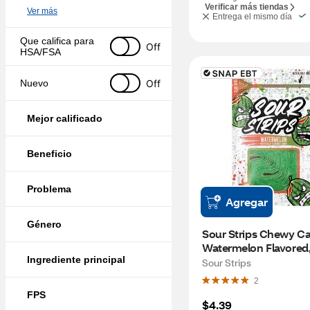
Verificar más tiendas
Ver más
Entrega el mismo día
Que califica para 
Off
HSA/FSA
Off
Nuevo
Mejor calificado
Beneficio
Problema
Agregar
Género
Sour Strips Chewy Ca
Watermelon Flavored,
Ingrediente principal
Sour Strips
2
FPS
$4.39