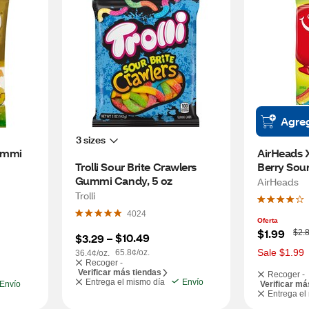
Agre
3 sizes
ummi 
AirHeads 
Trolli Sour Brite Crawlers 
Berry Sour
Gummi Candy, 5 oz
AirHeads
Trolli
4024
Oferta
W
$1.99
$2.
$10.49
$3.29
 – 
a
s
Sale $1.99
65.8¢/oz.
36.4¢/oz.
Recoger -
Verificar más tiendas
Recoger -
Entrega el mismo día
Envío
Envío
Verificar má
Entrega el