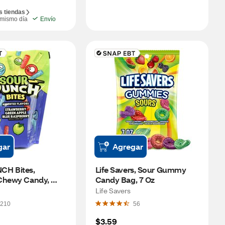
s tiendas
 mismo día
Envío
gar
Agregar
H Bites, 
Life Savers, Sour Gummy 
Chewy Candy, 
Candy Bag, 7 Oz
e 9oz
Life Savers
210
56
$3.59