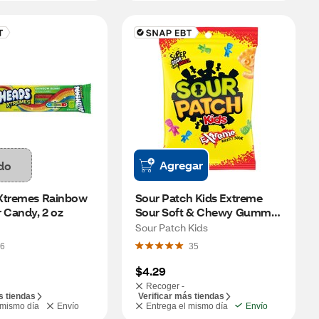
Agregar
do
Xtremes Rainbow 
Sour Patch Kids Extreme 
 Candy, 2 oz
Sour Soft & Chewy Gummy 
Candy, 7.2 OZ
Sour Patch Kids
6
35
$4.29
Recoger -
s tiendas
Verificar más tiendas
 mismo día
Envío
Entrega el mismo día
Envío