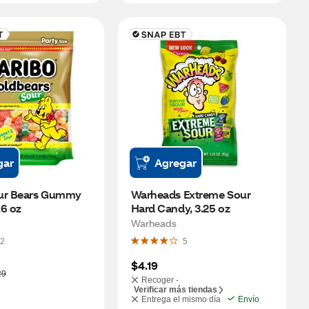
gar
Agregar
ur Bears Gummy 
Warheads Extreme Sour 
.6 oz
Hard Candy, 3.25 oz
Warheads
2
5
$4.19
29
Recoger -
Verificar más tiendas
Entrega el mismo día
Envío