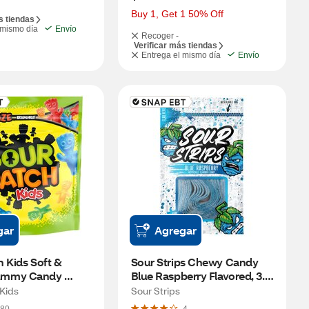
Buy 1, Get 1 50% Off
s tiendas
 mismo día
Envío
Recoger -
Verificar más tiendas
Entrega el mismo día
Envío
gar
Agregar
 Kids Soft & 
Sour Strips Chewy Candy 
mmy Candy 
Blue Raspberry Flavored, 3.4 
e Bulk Candy, 1.8 
OZ
Kids
Sour Strips