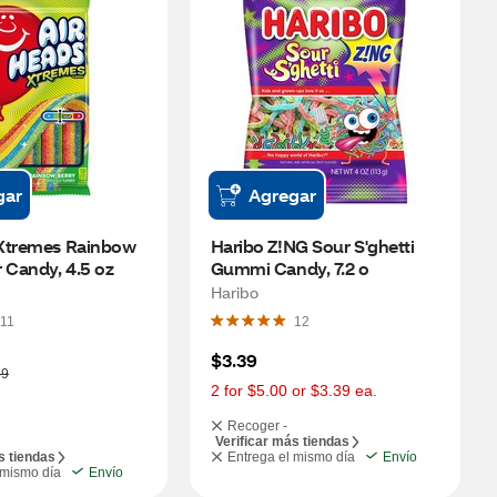
gar
Agregar
Xtremes Rainbow 
Haribo Z!NG Sour S'ghetti 
 Candy, 4.5 oz
Gummi Candy, 7.2 o
Haribo
11
12
$3.39
89
2 for $5.00 or $3.39 ea.
Recoger -
Verificar más tiendas
s tiendas
Entrega el mismo día
Envío
 mismo día
Envío