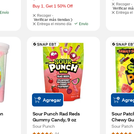
Recoger -
Buy 1, Get 1 50% Off
Verificar má
Envío
Entrega el
Recoger -
Verificar más tiendas
Entrega el mismo día
Envío
Agregar
Agre
n 
Sour Punch Rad Reds 
Sour Patch
Gummy Candy, 9 oz
Chewy Gu
Family Siz
Sour Punch
Sour Patch 
LB