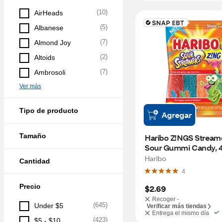
(
10
)
AirHeads
(
5
)
Albanese
(
7
)
Almond Joy
(
2
)
Altoids
(
7
)
Ambrosoli
Ver más
Tipo de producto
Agregar
Tamaño
Haribo Z!NGS Streame
Sour Gummi Candy, 4
Haribo
Cantidad
4
Precio
$2.69
Recoger -
(
645
)
Under $5
Verificar más tiendas
Entrega el mismo día
(
423
)
$5 - $10