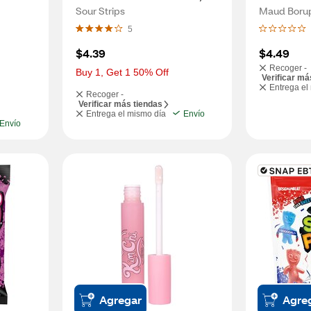
OZ
Sour Strips
Maud Boru
5
$4.39
$4.49
Recoger -
Buy 1, Get 1 50% Off
Verificar má
Entrega el
Recoger -
Verificar más tiendas
Entrega el mismo día
Envío
Envío
Agregar
Agre