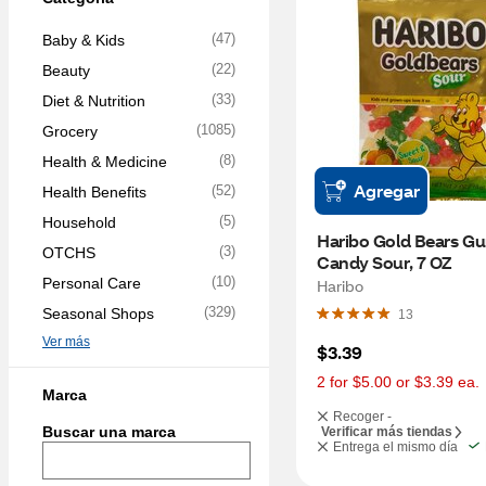
(
47
)
Baby & Kids
(
22
)
Beauty
(
33
)
Diet & Nutrition
(
1085
)
Grocery
(
8
)
Health & Medicine
Agregar
(
52
)
Health Benefits
(
5
)
Household
Haribo Gold Bears G
(
3
)
OTCHS
Candy Sour, 7 OZ
(
10
)
Personal Care
Haribo
(
329
)
Seasonal Shops
13
Ver más
$3.39
2 for $5.00 or $3.39 ea.
Marca
Recoger -
Buscar una marca
Verificar más tiendas
Entrega el mismo día