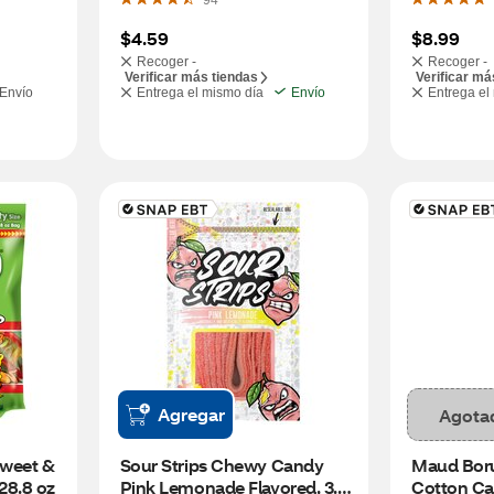
94
$4.59
$8.99
Recoger -
Recoger -
Verificar más tiendas
Verificar má
Envío
Entrega el mismo día
Envío
Entrega el
Agregar
Agota
weet & 
Sour Strips Chewy Candy 
Maud Boru
28.8 oz
Pink Lemonade Flavored, 3.4 
Cotton Can