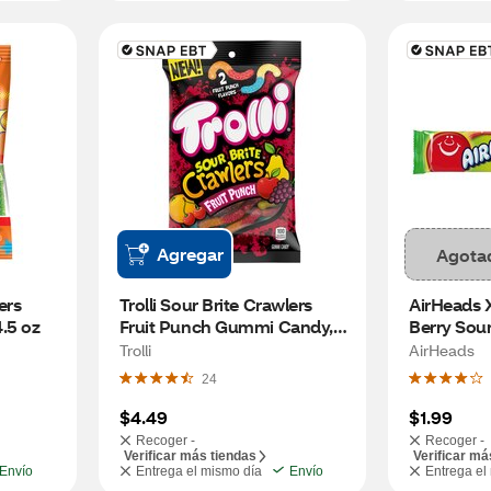
Agregar
Agota
rs 
Trolli Sour Brite Crawlers 
AirHeads 
.5 oz
Fruit Punch Gummi Candy, 
Berry Sour
7.2 oz
Trolli
AirHeads
24
$4.49
$1.99
Recoger -
Recoger -
Verificar más tiendas
Verificar má
Envío
Entrega el mismo día
Envío
Entrega el