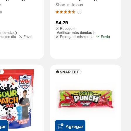
p
Shaq-a-licious
0
85
$4.29
Recoger -
s tiendas
Verificar más tiendas
 mismo día
Envío
Entrega el mismo día
Envío
gar
Agregar