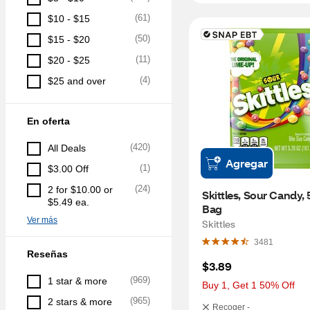
(
61
)
$10 - $15
(
50
)
$15 - $20
(
11
)
$20 - $25
(
4
)
$25 and over
En oferta
(
420
)
All Deals
Agregar
(
1
)
$3.00 Off
(
24
)
2 for $10.00 or 
Skittles, Sour Candy, 5
$5.49 ea.
Bag
Ver más
Skittles
3481
Reseñas
$3.89
(
969
)
1 star & more
Buy 1, Get 1 50% Off
(
965
)
2 stars & more
Recoger -