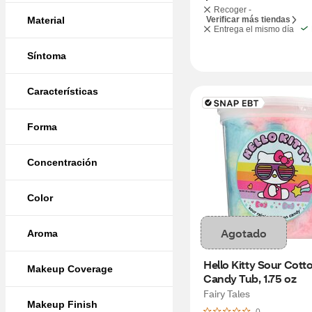
Recoger -
Material
Verificar más tiendas
Entrega el mismo día
Síntoma
Características
Forma
Concentración
Color
Agotado
Aroma
Hello Kitty Sour Cotto
Makeup Coverage
Candy Tub, 1.75 oz
Fairy Tales
Makeup Finish