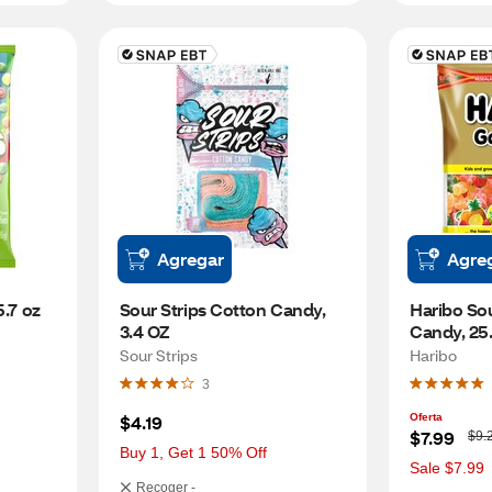
Agregar
Agre
.7 oz 
Sour Strips Cotton Candy, 
Haribo So
3.4 OZ
Candy, 25
Sour Strips
Haribo
3
$4.19
Oferta
W
$7.99
$9.
a
Buy 1, Get 1 50% Off
s
Sale $7.99
Recoger -