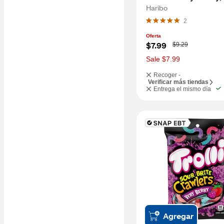
Haribo
2
Oferta
W
$7.99
$9.29
a
s
Sale $7.99
Recoger -
Verificar más tiendas
Entrega el mismo día
Agregar