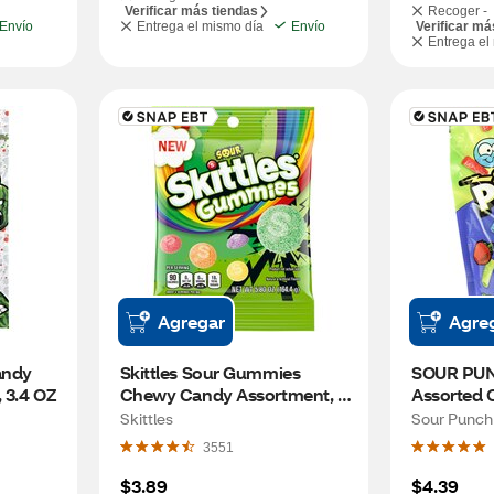
Verificar más tiendas
Recoger -
Envío
Entrega el mismo día
Envío
Verificar má
Entrega el
Agregar
Agre
ndy 
Skittles Sour Gummies 
SOUR PUNC
 3.4 OZ
Chewy Candy Assortment, 
Assorted 
5.8 OZ
Resealabl
Skittles
Sour Punch
3551
$3.89
$4.39