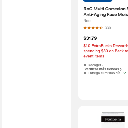
RoC Multi Correxion 5 
Anti-Aging Face Moistu
1.7 OZ
Roc
330
$31.79
$10 ExtraBucks Rewards 
spending $30 on Back to
event items
Recoger -
Verificar más tiendas
Entrega el mismo día