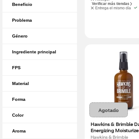
Verificar más tiendas
Beneficio
Entrega el mismo día
Problema
Género
Ingrediente principal
FPS
Material
Forma
Agotado
Color
Hawkins & Brimble Dai
Energizing Moisturizer,
Aroma
OZ
Hawkins & Brimble