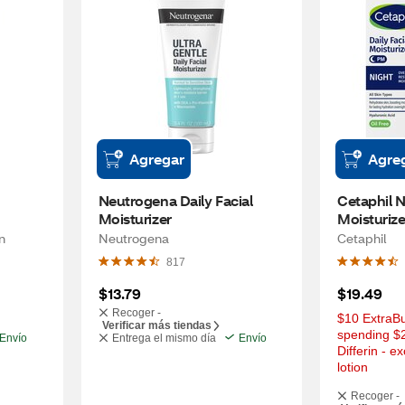
Agregar
Agre
Neutrogena Daily Facial 
Cetaphil Ni
Moisturizer
Moisturize
n
Neutrogena
Cetaphil
817
$13.79
$19.49
Recoger -
$10 ExtraBu
Verificar más tiendas
spending $2
Envío
Entrega el mismo día
Envío
Differin - e
lotion
Recoger -