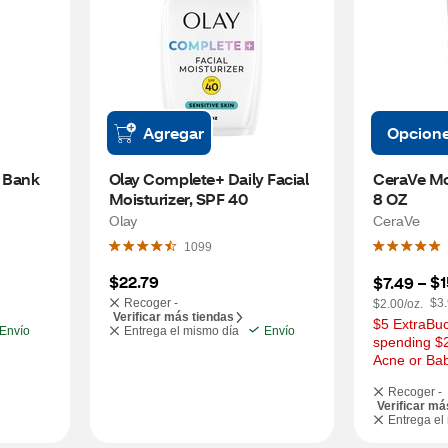
Agregar
Opcion
 Bank 
Olay Complete+ Daily Facial 
CeraVe Moi
Moisturizer, SPF 40
8 OZ
Olay
CeraVe
1099
$22.79
$1
$7.49
 – 
Recoger -
$3.
$2.00/oz.
Verificar más tiendas
$5 ExtraBuc
Envío
Entrega el mismo día
Envío
spending $2
Acne or Ba
Recoger -
Verificar má
Entrega el