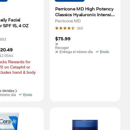
Perricone MD High Potency 
Classics Hyaluronic Intensive 
ily Facial 
Moisturizer, 1 OZ
Perricone MD
r SPF 15, 4 OZ
369
$75.99
883
Recoger
20.49
Entrega el mismo día
Envío
12.05/oz.
cks Rewards for 
0 on Cetaphil or 
xcludes hand & body 
s tiendas
 mismo día
Envío