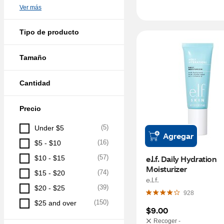
Ver más
Tipo de producto
Tamaño
Cantidad
Precio
(
5
)
Under $5
Agregar
(
16
)
$5 - $10
(
57
)
e.l.f. Daily Hydration 
$10 - $15
Moisturizer
(
74
)
$15 - $20
e.l.f.
(
39
)
$20 - $25
928
(
150
)
$25 and over
$9.00
Recoger -