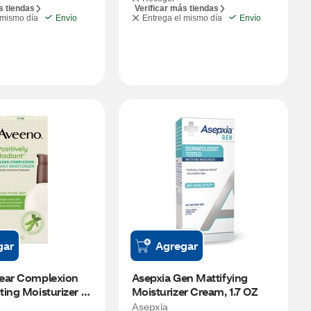
s tiendas
Verificar más tiendas
 mismo día
Envío
Entrega el mismo día
Envío
gar
Agregar
ear Complexion 
Asepxia Gen Mattifying 
ing Moisturizer 
Moisturizer Cream, 1.7 OZ
4 OZ
Asepxia