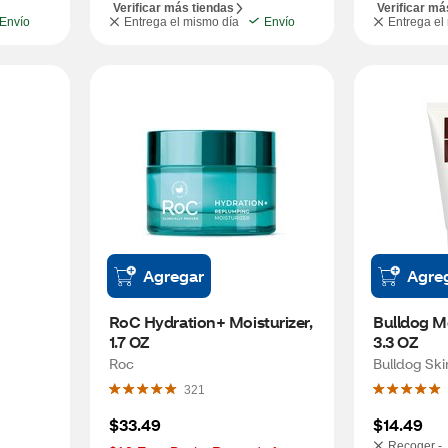
Verificar más tiendas
Verificar má
Envío
Entrega el mismo día
Envío
Entrega el
Agregar
Agre
RoC Hydration+ Moisturizer, 
Bulldog Moi
1.7 OZ
3.3 OZ
Roc
Bulldog Ski
321
$33.49
$14.49
Recoger -