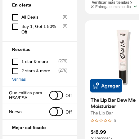
Verificar más tiendas
En oferta
Entrega el mismo día
(
8
)
All Deals
(
8
)
Buy 1, Get 1 50% 
Off
Reseñas
(
279
)
1 star & more
(
276
)
2 stars & more
Ver más
Agregar
Que califica para 
Off
HSA/FSA
The Lip Bar Dew Me 
Moisturizer
Off
Nuevo
The Lip Bar
0
Mejor calificado
$18.99
Recoger -