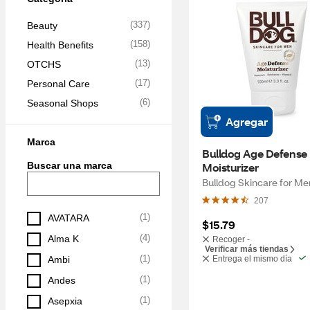
(
337
)
Beauty
(
158
)
Health Benefits
(
13
)
OTCHS
(
17
)
Personal Care
(
6
)
Seasonal Shops
Agregar
Marca
Bulldog Age Defense 
Buscar una marca
Moisturizer
Bulldog Skincare for Me
207
(
1
)
AVATARA
$15.79
(
4
)
Alma K
Recoger -
Verificar más tiendas
(
1
)
Ambi
Entrega el mismo día
(
1
)
Andes
(
1
)
Asepxia