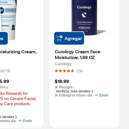
es
Agregar
sturizing Cream, 
Curology Cream Face 
Moisturizer, 1.69 OZ
Curology
16776
158
5.99
$18.99
96/oz.
Recoger -
Verificar más tiendas
ks Rewards for 
Entrega el mismo día
Envío
5 on Cerave Facial, 
by Care products
s tiendas
 mismo día
Envío