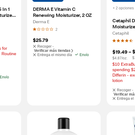
In 1 
DERMA E Vitamin C 
+ 2 opciones
rizer, 
Renewing Moisturizer, 2 OZ
Cetaphil Da
Derma E
Moisturize
2
Cetaphil
$25.79
Recoger -
for 
$
Verificar más tiendas
$19.49
 – 
 Routine 
Entrega el mismo día
Envío
$
$4.87/oz.
$10 ExtraBu
spending $2
Differin - e
Envío
lotion
Recoger -
Verificar má
Entrega el