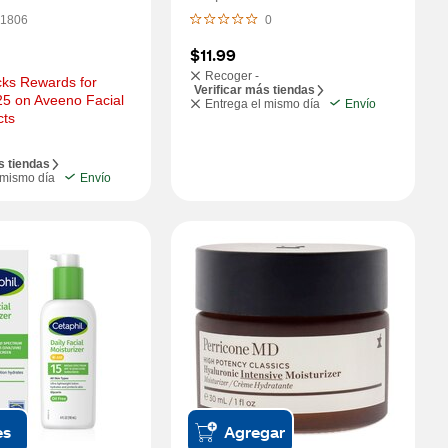
1806
0
$11.99
Recoger -
ks Rewards for 
Verificar más tiendas
5 on Aveeno Facial 
Entrega el mismo día
Envío
cts
s tiendas
 mismo día
Envío
es
Agregar