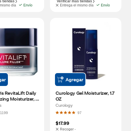
s tiendas
Verificar más tiendas
 mismo día
Envío
Entrega el mismo día
Envío
gar
Agregar
is RevitaLift Daily 
Curology Gel Moisturizer, 1.7 
ing Moisturizer, 
OZ
s
Curology
1199
97
$17.99
Recoger -