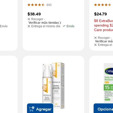
OZ
895
$38.49
$24.79
Recoger -
$8 ExtraBuc
Verificar más tiendas
spending $2
Envío
Entrega el mismo día
Envío
Care produ
Recoger -
Verificar má
Entrega el
Agregar
Opcion