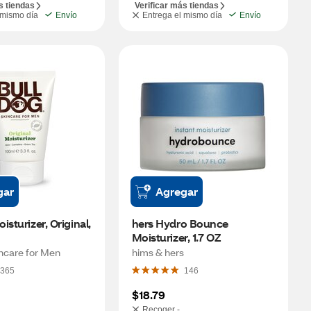
s tiendas
Verificar más tiendas
 mismo día
Envío
Entrega el mismo día
Envío
gar
Agregar
sturizer, Original, 
hers Hydro Bounce 
Moisturizer, 1.7 OZ
ncare for Men
hims & hers
365
146
$18.79
Recoger -