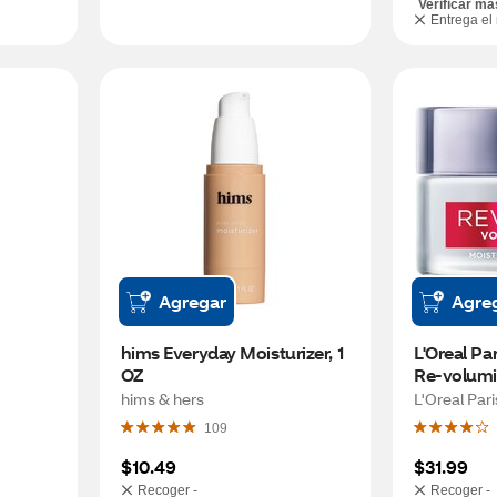
Verificar má
Entrega el
Agregar
Agre
hims Everyday Moisturizer, 1 
L'Oreal Par
OZ
Re-volumiz
1.7 OZ
hims & hers
L'Oreal Pari
109
$10.49
$31.99
Recoger -
Recoger -