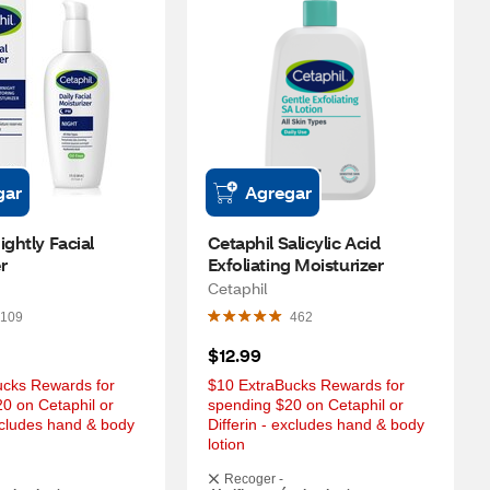
gar
Agregar
ghtly Facial 
Cetaphil Salicylic Acid 
r
Exfoliating Moisturizer
Cetaphil
109
462
$12.99
cks Rewards for 
$10 ExtraBucks Rewards for 
0 on Cetaphil or 
spending $20 on Cetaphil or 
xcludes hand & body 
Differin - excludes hand & body 
lotion
Recoger -