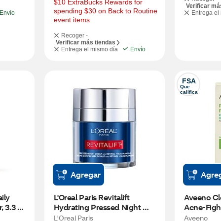
$10 ExtraBucks Rewards for 
Verificar má
spending $30 on Back to Routine 
Envío
Entrega el
event items
Recoger -
Verificar más tiendas
Entrega el mismo día
Envío
FSA
Que 
califica
Agregar
Agre
ly 
L'Oreal Paris Revitalift 
Aveeno Cl
 3.3 
Hydrating Pressed Night 
Acne-Fight
Moisturizer with Retinol, 1.7 
with Soy, 
L'Oreal Paris
Aveeno