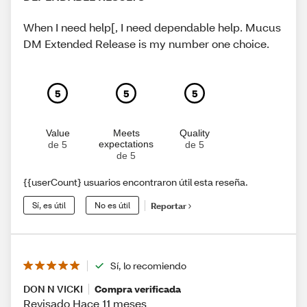
When I need help[, I need dependable help. Mucus
DM Extended Release is my number one choice.
5
5
5
Value
Meets
Quality
expectations
de 5
de 5
de 5
{{userCount} usuarios encontraron útil esta reseña.
Sí, es útil
No es útil
Reportar
Sí, lo recomiendo
DON N VICKI
Compra verificada
Revisado Hace 11 meses