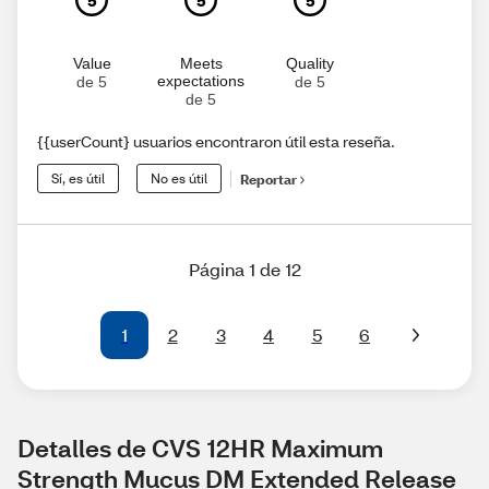
5
5
5
Value
Meets
Quality
expectations
de 5
de 5
de 5
{{userCount} usuarios encontraron útil esta reseña.
Sí, es útil
No es útil
Reportar
Página 1 de 12
1
2
3
4
5
6
Detalles de CVS 12HR Maximum 
Strength Mucus DM Extended Release 