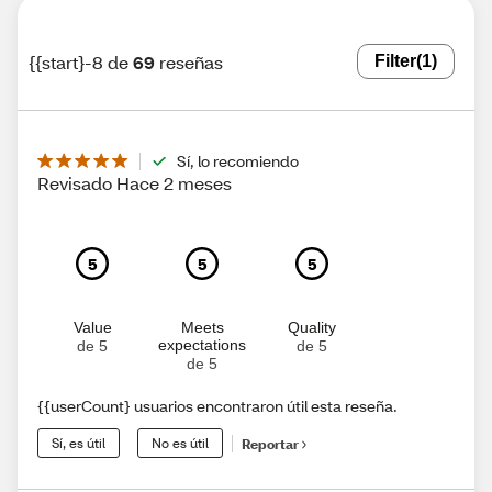
{{start}-8 de
69
reseñas
Filter
(1)
Sí, lo recomiendo
Revisado Hace 2 meses
5
5
5
Value
Meets
Quality
expectations
de 5
de 5
de 5
{{userCount} usuarios encontraron útil esta reseña.
Sí, es útil
No es útil
Reportar