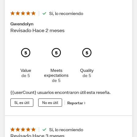
Sí, lo recomiendo
Gwendolyn
Revisado Hace 2 meses
5
5
5
Value
Meets
Quality
expectations
de 5
de 5
de 5
{{userCount} usuarios encontraron útil esta reseña.
Sí, es útil
No es útil
Reportar
Sí, lo recomiendo
Revisado Hace 3 meses