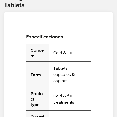
Tablets
Especificaciones
Conce
Cold & flu
rn
Tablets,
capsules &
Form
caplets
Produ
Cold & flu
ct
treatments
type
Quanti