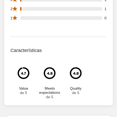
1 2 star reviews out of 69 reviews
2
1
0 1 star reviews out of 69 reviews
1
0
Características
4.7
4.8
4.8
Value
Meets
Quality
expectations
de 5
de 5
de 5