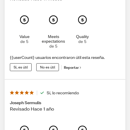
5
5
5
Value
Meets
Quality
expectations
de 5
de 5
de 5
{{userCount} usuarios encontraron útil esta reseña.
Sí, es útil
No es útil
Reportar
Sí, lo recomiendo
Joseph Sermulis
Revisado Hace 1 año