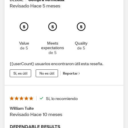
Revisado Hace 5 meses
5
5
5
Value
Meets
Quality
expectations
de 5
de 5
de 5
{{userCount} usuarios encontraron útil esta reseña.
Sí, es útil
No es útil
Reportar
Sí, lo recomiendo
William Tuite
Revisado Hace 10 meses
DEPENDABLE RESULTS