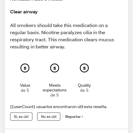
Clear airway
All smokers should take this medication on a
regular basis. Nicotine paralyzes cilia in the
respiratory tract. This medication clears mucus
resulting in better airway.
5
5
5
Value
Meets
Quality
expectations
de 5
de 5
de 5
{{userCount} usuarios encontraron útil esta reseña.
Sí, es útil
No es útil
Reportar