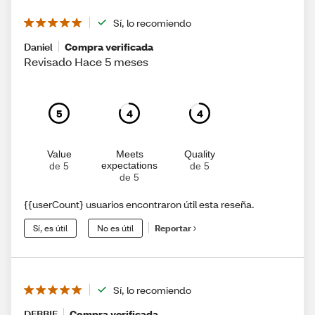
Sí, lo recomiendo
Daniel
Compra verificada
Revisado Hace 5 meses
5
4
4
Value
Meets
Quality
expectations
de 5
de 5
de 5
{{userCount} usuarios encontraron útil esta reseña.
Sí, es útil
No es útil
Reportar
Sí, lo recomiendo
DEBBIE
Compra verificada