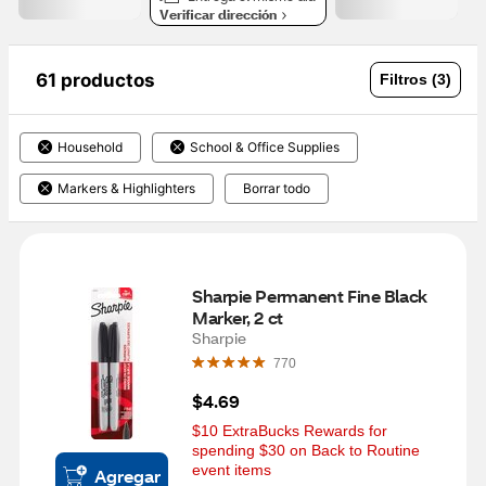
Verificar dirección
61 productos
Filtros (3)
Household
School & Office Supplies
Markers & Highlighters
Borrar todo
Sharpie Permanent Fine Black 
Marker, 2 ct
Sharpie
770
$4.69
$10 ExtraBucks Rewards for 
spending $30 on Back to Routine 
event items
Agregar