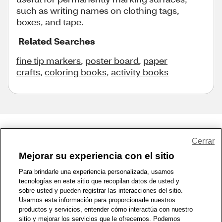
such as writing names on clothing tags,
boxes, and tape.
Related Searches
fine tip markers
,
poster board
,
paper
crafts
,
coloring books
,
activity books
Share Feedback
Cerrar
Mejorar su experiencia con el sitio
1-800-679-9691
|
Contáctenos
|
Términos de Uso
|
Accesibilidad
|
Para brindarle una experiencia personalizada, usamos
tecnologías en este sitio que recopilan datos de usted y
Política de Privacidad
|
WA Privacy Policy
|
Mapa del sitio
|
sobre usted y pueden registrar las interacciones del sitio.
Zona de Bienestar
|
© 1999 - 2026 CVS.com
Usamos esta información para proporcionarle nuestros
productos y servicios, entender cómo interactúa con nuestro
sitio y mejorar los servicios que le ofrecemos. Podemos