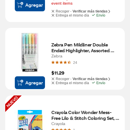
event items
Agregar
Recoger -
Verificar más tiendas
Entrega el mismo día
Envío
Zebra Pen Mildliner Double 
Ended Highlighter, Assorted 
Fluorescent Set, 5 ct
Zebra
24
$11.29
Recoger -
Verificar más tiendas
Agregar
Entrega el mismo día
Envío
NUEVO
Crayola Color Wonder Mess-
Free Lilo & Stitch Coloring Set, 12 
ct
Crayola