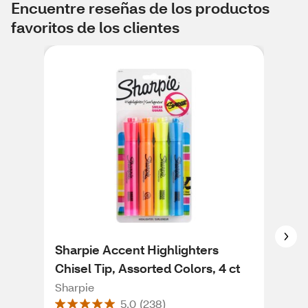
Encuentre reseñas de los productos
favoritos de los clientes
Sharpie Accent Highlighters
Sha
Chisel Tip, Assorted Colors, 4 ct
Mar
Sharpie
Sha
5.0
(
238
)