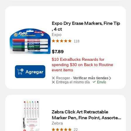
Expo Dry Erase Markers, Fine Tip 
, 4 ct
Expo
118
$7.89
$10 ExtraBucks Rewards for 
spending $30 on Back to Routine 
event items
Agregar
Recoger -
Verificar más tiendas
Entrega el mismo día
Envío
Zebra Click Art Retractable 
Marker Pen, Fine Point, Assorted 
Colors, 6 ct
Zebra
22