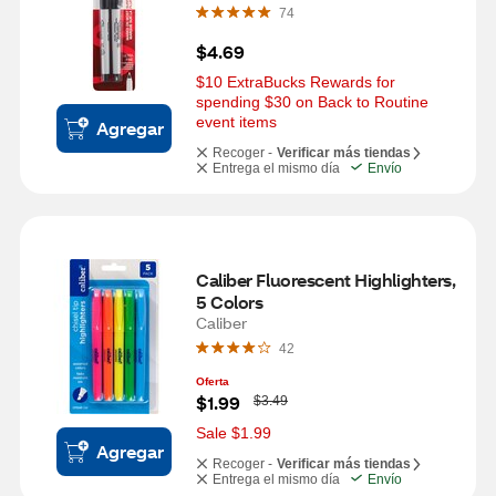
74
$4.69
$10 ExtraBucks Rewards for 
spending $30 on Back to Routine 
event items
Agregar
Recoger -
Verificar más tiendas
Entrega el mismo día
Envío
Caliber Fluorescent Highlighters, 
5 Colors
Caliber
42
Oferta
W
$1.99
$3.49
a
s
Sale $1.99
Agregar
Recoger -
Verificar más tiendas
Entrega el mismo día
Envío