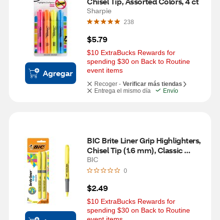
Chisel Tip, Assorted Colors, 4 ct
Sharpie
238
$5.79
$10 ExtraBucks Rewards for 
spending $30 on Back to Routine 
event items
Agregar
Recoger -
Verificar más tiendas
Entrega el mismo día
Envío
BIC Brite Liner Grip Highlighters, 
Chisel Tip (1.6 mm), Classic 
Yellow, 2 ct
BIC
0
$2.49
$10 ExtraBucks Rewards for 
spending $30 on Back to Routine 
event items