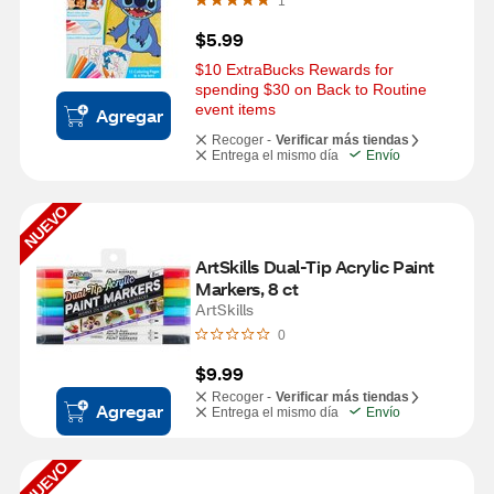
1
$5.99
$10 ExtraBucks Rewards for 
spending $30 on Back to Routine 
event items
Agregar
Recoger -
Verificar más tiendas
Entrega el mismo día
Envío
NUEVO
ArtSkills Dual-Tip Acrylic Paint 
Markers, 8 ct
ArtSkills
0
$9.99
Recoger -
Verificar más tiendas
Agregar
Entrega el mismo día
Envío
NUEVO