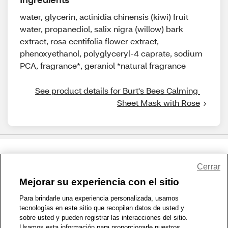
water, glycerin, actinidia chinensis (kiwi) fruit
water, propanediol, salix nigra (willow) bark
extract, rosa centifolia flower extract,
phenoxyethanol, polyglyceryl-4 caprate, sodium
PCA, fragrance*, geraniol *natural fragrance
See product details for Burt's Bees Calming 
Sheet Mask with Rose
Share Feedback
Cerrar
Mejorar su experiencia con el sitio
1-800-679-9691
|
Contáctenos
|
Términos de Uso
|
Accesibilidad
|
Para brindarle una experiencia personalizada, usamos
tecnologías en este sitio que recopilan datos de usted y
Política de Privacidad
|
WA Privacy Policy
|
Mapa del sitio
|
sobre usted y pueden registrar las interacciones del sitio.
Zona de Bienestar
|
© 1999 - 2026 CVS.com
Usamos esta información para proporcionarle nuestros