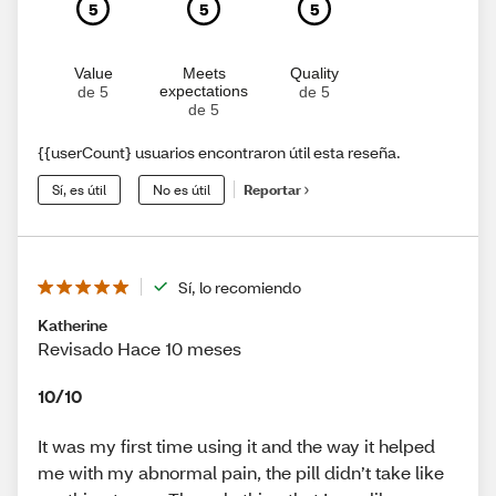
5
5
5
Value
Meets
Quality
expectations
de 5
de 5
de 5
{{userCount} usuarios encontraron útil esta reseña.
Sí, es útil
No es útil
Reportar
Sí, lo recomiendo
Katherine
Revisado Hace 10 meses
10/10
It was my first time using it and the way it helped
me with my abnormal pain, the pill didn’t take like