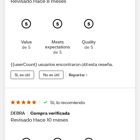
Revisado Hace 8 meses
5
5
5
Value
Meets
Quality
expectations
de 5
de 5
de 5
{{userCount} usuarios encontraron útil esta reseña.
Sí, es útil
No es útil
Reportar
Sí, lo recomiendo
DEBRA
Compra verificada
Revisado Hace 10 meses