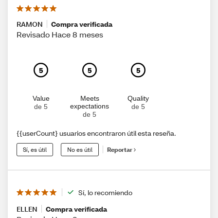
RAMON
Compra verificada
Revisado Hace 8 meses
5
5
5
Value
Meets
Quality
expectations
de 5
de 5
de 5
{{userCount} usuarios encontraron útil esta reseña.
Sí, es útil
No es útil
Reportar
Sí, lo recomiendo
ELLEN
Compra verificada