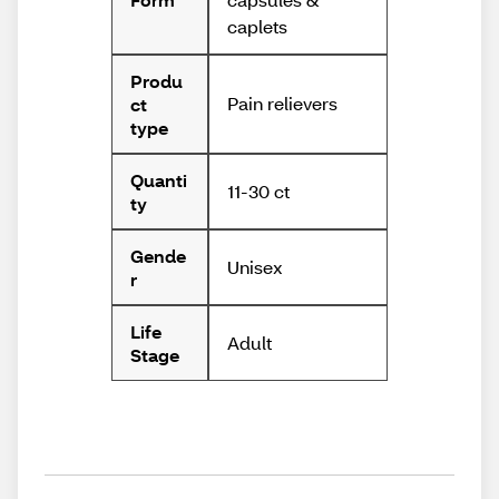
caplets
Produ
Pain relievers
ct
type
Quanti
11-30 ct
ty
Gende
Unisex
r
Life
Adult
Stage