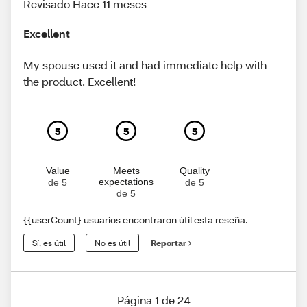
Revisado Hace 11 meses
Excellent
My spouse used it and had immediate help with
the product. Excellent!
5
5
5
Value
Meets
Quality
expectations
de 5
de 5
de 5
{{userCount} usuarios encontraron útil esta reseña.
Sí, es útil
No es útil
Reportar
Página 1 de 24