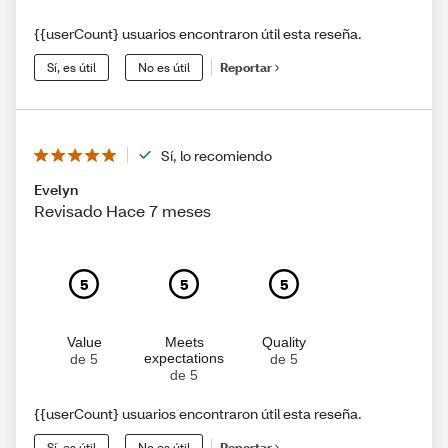
{{userCount} usuarios encontraron útil esta reseña.
Sí, es útil
No es útil
Reportar
Sí, lo recomiendo
Evelyn
Revisado Hace 7 meses
5
5
5
Value
Meets
Quality
expectations
de 5
de 5
de 5
{{userCount} usuarios encontraron útil esta reseña.
Sí, es útil
No es útil
Reportar