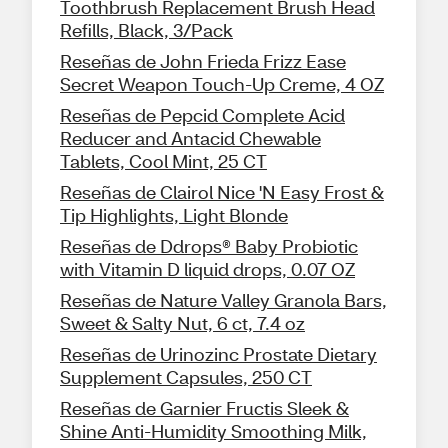
Toothbrush Replacement Brush Head
Refills, Black, 3/Pack
Reseñas de John Frieda Frizz Ease
Secret Weapon Touch-Up Creme, 4 OZ
Reseñas de Pepcid Complete Acid
Reducer and Antacid Chewable
Tablets, Cool Mint, 25 CT
Reseñas de Clairol Nice 'N Easy Frost &
Tip Highlights, Light Blonde
Reseñas de Ddrops® Baby Probiotic
with Vitamin D liquid drops, 0.07 OZ
Reseñas de Nature Valley Granola Bars,
Sweet & Salty Nut, 6 ct, 7.4 oz
Reseñas de Urinozinc Prostate Dietary
Supplement Capsules, 250 CT
Reseñas de Garnier Fructis Sleek &
Shine Anti-Humidity Smoothing Milk,