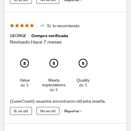
Sí, lo recomiendo
GEORGE
Compra verificada
Revisado Hace 7 meses
5
5
5
Value
Meets
Quality
expectations
de 5
de 5
de 5
{{userCount} usuarios encontraron útil esta reseña.
Sí, es útil
No es útil
Reportar