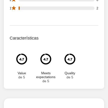
2 1 star reviews out of 139 reviews
1
2
Características
4.7
4.7
4.7
Value
Meets
Quality
expectations
de 5
de 5
de 5