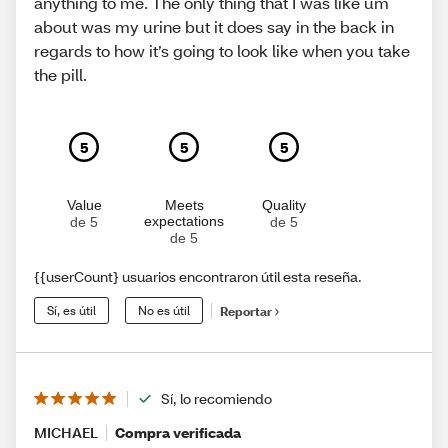
anything to me. The only thing that I was like um
about was my urine but it does say in the back in
regards to how it’s going to look like when you take
the pill.
5
5
5
Value
Meets
Quality
expectations
de 5
de 5
de 5
{{userCount} usuarios encontraron útil esta reseña.
Sí, es útil
No es útil
Reportar
Sí, lo recomiendo
MICHAEL
Compra verificada