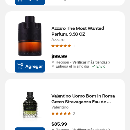
Azzaro The Most Wanted 
Parfum, 3.38 OZ
Azzaro
1
$99.99
Recoger -
Verificar más tiendas
Agregar
Entrega el mismo día
Envío
Valentino Uomo Born in Roma 
Green Stravaganza Eau de 
Toilette, 1.7 OZ
Valentino
2
$85.99