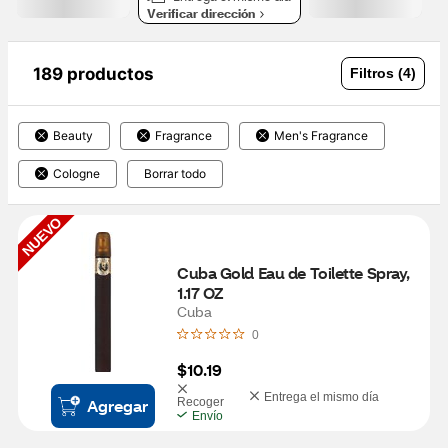
Verificar dirección
189 productos
Filtros (4)
Beauty
Fragrance
Men's Fragrance
Cologne
Borrar todo
NUEVO
Cuba Gold Eau de Toilette Spray, 
1.17 OZ
Cuba
0
$10.19
Entrega el mismo día
Agregar
Recoger
Envío