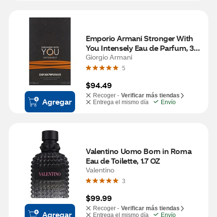
Emporio Armani Stronger With 
You Intensely Eau de Parfum, 3.3 
OZ
Giorgio Armani
5
$94.49
Recoger -
Verificar más tiendas
Agregar
Entrega el mismo día
Envío
Valentino Uomo Born in Roma 
Eau de Toilette, 1.7 OZ
Valentino
3
$99.99
Recoger -
Verificar más tiendas
Agregar
Entrega el mismo día
Envío