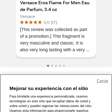
Versace Eros Flame For Men Eau
Coa
de Parfum, 3.4 oz
oz
Versace
Coa
5.0
(
17
)
[This review was collected as part
[Thi
of a promotion.] This fragment is
of a
very masculine and classic. It is
Smel
also very long lasting with a very ...
rece
Share Feedback
Cerrar
Mejorar su experiencia con el sitio
1-800-679-9691
|
Contáctenos
|
Términos de Uso
|
Accesibilidad
|
Para brindarle una experiencia personalizada, usamos
tecnologías en este sitio que recopilan datos de usted y
Política de Privacidad
|
WA Privacy Policy
|
Mapa del sitio
|
sobre usted y pueden registrar las interacciones del sitio.
Zona de Bienestar
|
© 1999 - 2026 CVS.com
Usamos esta información para proporcionarle nuestros