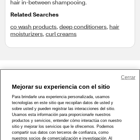
hair in-between shampooing.
Related Searches
co wash products
,
deep conditioners
,
hair
moisturizers
,
curl creams
Share Feedback
Cerrar
Mejorar su experiencia con el sitio
1-800-679-9691
|
Contáctenos
|
Términos de Uso
|
Accesibilidad
|
Para brindarle una experiencia personalizada, usamos
tecnologías en este sitio que recopilan datos de usted y
Política de Privacidad
|
WA Privacy Policy
|
Mapa del sitio
|
sobre usted y pueden registrar las interacciones del sitio.
Zona de Bienestar
|
© 1999 - 2026 CVS.com
Usamos esta información para proporcionarle nuestros
productos y servicios, entender cómo interactúa con nuestro
sitio y mejorar los servicios que le ofrecemos. Podemos
compartir sus datos con terceros de confianza, como
nuestros socios de comercialización e investigación. Al