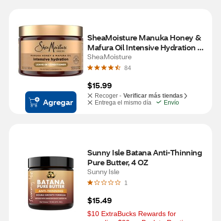
SheaMoisture Manuka Honey & 
Mafura Oil Intensive Hydration 
Leave-In Conditioner, 11.5 OZ
SheaMoisture
84
$15.99
Recoger -
Verificar más tiendas
Agregar
Entrega el mismo día
Envío
Sunny Isle Batana Anti-Thinning 
Pure Butter, 4 OZ
Sunny Isle
1
$15.49
$10 ExtraBucks Rewards for 