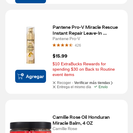
Pantene Pro-V Miracle Rescue 
Instant Repair Leave-In 
Treatment, 3.38 OZ
Pantene Pro-V
426
$15.99
$10 ExtraBucks Rewards for 
spending $30 on Back to Routine 
event items
Agregar
Recoger -
Verificar más tiendas
Entrega el mismo día
Envío
Camille Rose Oil Honduran 
Miracle Balm, 4 OZ
Camille Rose