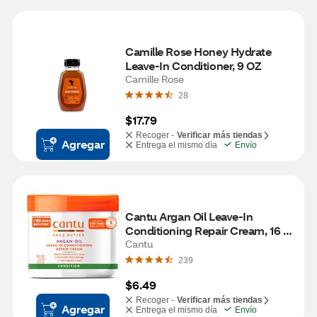
Camille Rose Honey Hydrate 
Leave-In Conditioner, 9 OZ
Camille Rose
28
$17.79
Recoger -
Verificar más tiendas
Agregar
Entrega el mismo día
Envío
Cantu Argan Oil Leave-In 
Conditioning Repair Cream, 16 
OZ
Cantu
239
$6.49
Recoger -
Verificar más tiendas
Agregar
Entrega el mismo día
Envío