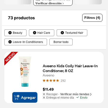
Verificar dirección
73 productos
Filtros (4)
Beauty
Hair Care
Textured Hair
Leave-In Conditioners
Borrar todo
NUEVO
Aveeno Kids Coily Hair Leave-In 
Conditioner, 8 OZ
Aveeno
292
$11.49
Recoger -
Verificar más tiendas
Agregar
Entrega el mismo día
Envío