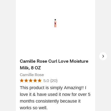
Camille Rose Curl Love Moisture
Can
Milk, 8 OZ
Rep
Camille Rose
Can
5.0
(
20
)
This product is simply Amazing!! I
I u
love it & have used it now for over 5
hair
months consistently because it
nice
works so well.
prod