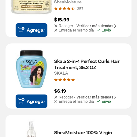
Leave-In Conditioner, 11 OZ
SheaMoisture
357
$15.99
Recoger -
Verificar más tiendas
Agregar
Entrega el mismo día
Envío
Skala 2-in-1 Perfect Curls Hair 
Treatment, 35.2 OZ
SKALA
1
$6.19
Recoger -
Verificar más tiendas
Agregar
Entrega el mismo día
Envío
SheaMoisture 100% Virgin 