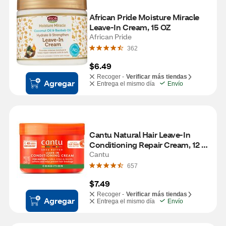
African Pride Moisture Miracle 
Leave-In Cream, 15 OZ
African Pride
362
$6.49
Recoger -
Verificar más tiendas
Agregar
Entrega el mismo día
Envío
Cantu Natural Hair Leave-In 
Conditioning Repair Cream, 12 
OZ
Cantu
657
$7.49
Recoger -
Verificar más tiendas
Agregar
Entrega el mismo día
Envío