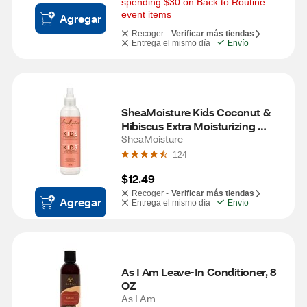
spending $30 on Back to Routine 
event items
Agregar
Recoger -
Verificar más tiendas
Entrega el mismo día
Envío
SheaMoisture Kids Coconut & 
Hibiscus Extra Moisturizing 
Detangler,  8 OZ
SheaMoisture
124
$12.49
Recoger -
Verificar más tiendas
Agregar
Entrega el mismo día
Envío
As I Am Leave-In Conditioner, 8 
OZ
As I Am