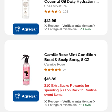
Coconut Oil Daily Hydration 
Leave-In Treatment, 8 OZ
SheaMoisture
125
$12.99
Recoger -
Verificar más tiendas
Agregar
Entrega el mismo día
Envío
Camille Rose Mint Condition 
Braid & Scalp Spray, 8 OZ
Camille Rose
26
$13.89
$10 ExtraBucks Rewards for 
spending $30 on Back to Routine 
event items
Agregar
Recoger -
Verificar más tiendas
Entrega el mismo día
Envío