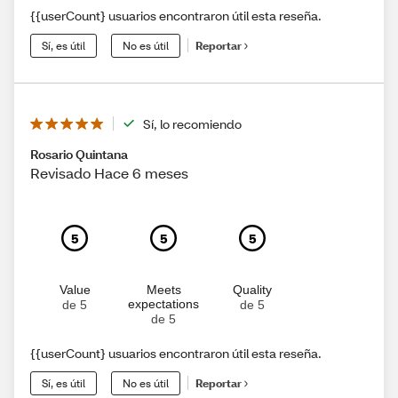
{{userCount} usuarios encontraron útil esta reseña.
Sí, es útil
No es útil
Reportar
Sí, lo recomiendo
Rosario Quintana
Revisado Hace 6 meses
5
5
5
Value
Meets
Quality
expectations
de 5
de 5
de 5
{{userCount} usuarios encontraron útil esta reseña.
Sí, es útil
No es útil
Reportar