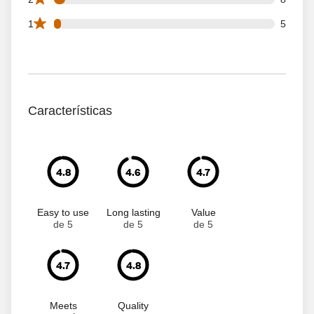
5 1 star reviews out of 160 reviews
1
5
Características
4.8
4.6
4.7
Easy to use
Long lasting
Value
de 5
de 5
de 5
4.7
4.8
Meets
Quality