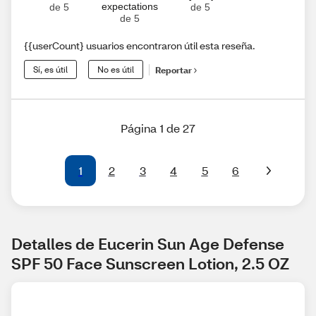
expectations
de 5
de 5
de 5
{{userCount} usuarios encontraron útil esta reseña.
Sí, es útil
No es útil
Reportar
Página 1 de 27
1
2
3
4
5
6
Detalles de Eucerin Sun Age Defense 
SPF 50 Face Sunscreen Lotion, 2.5 OZ