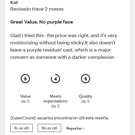
Kali
Revisado Hace 2 meses
Great Value, No purple face
Glad I tried this- the price was right, and it’s very
moisturizing without being sticky.It also doesn’t
leave a purple residue/ cast, which is a major
concern as someone with a darker complexion
5
4
5
Value
Meets
Quality
expectations
de 5
de 5
de 5
{{userCount} usuarios encontraron útil esta reseña.
Sí, es útil
No es útil
Reportar