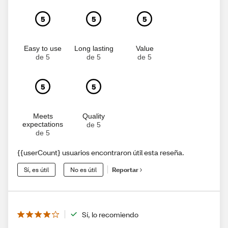
5
5
5
Easy to use
Long lasting
Value
de 5
de 5
de 5
5
5
Meets
Quality
expectations
de 5
de 5
{{userCount} usuarios encontraron útil esta reseña.
Sí, es útil
No es útil
Reportar
Sí, lo recomiendo