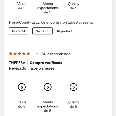
Value
Meets
Quality
expectations
de 5
de 5
de 5
{{userCount} usuarios encontraron útil esta reseña.
Sí, es útil
No es útil
Reportar
Sí, lo recomiendo
THERESA
Compra verificada
Revisado Hace 5 meses
5
5
5
Value
Meets
Quality
expectations
de 5
de 5
de 5