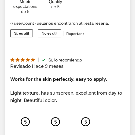
Meets
Quality
expectations
de 5
de 5
{{userCount} usuarios encontraron útil esta reseña.
Sí, es útil
No es útil
Reportar
Sí, lo recomiendo
Revisado Hace 3 meses
Works for the skin perfectly, easy to apply.
Light texture, has sunscreen, excellent from day to
night. Beautiful color.
5
5
5