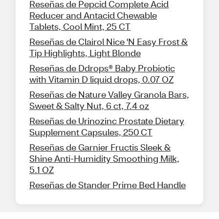
Reseñas de Pepcid Complete Acid
Reducer and Antacid Chewable
Tablets, Cool Mint, 25 CT
Reseñas de Clairol Nice 'N Easy Frost &
Tip Highlights, Light Blonde
Reseñas de Ddrops® Baby Probiotic
with Vitamin D liquid drops, 0.07 OZ
Reseñas de Nature Valley Granola Bars,
Sweet & Salty Nut, 6 ct, 7.4 oz
Reseñas de Urinozinc Prostate Dietary
Supplement Capsules, 250 CT
Reseñas de Garnier Fructis Sleek &
Shine Anti-Humidity Smoothing Milk,
5.1 OZ
Reseñas de Stander Prime Bed Handle