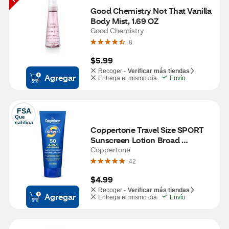
Good Chemistry Not That Vanilla 
Body Mist, 1.69 OZ
Good Chemistry
8
$5.99
Recoger -
Verificar más tiendas
Agregar
Entrega el mismo día
Envío
FSA
Que 
califica
Coppertone Travel Size SPORT 
Sunscreen Lotion Broad 
Spectrum, 3 OZ
Coppertone
42
$4.99
Recoger -
Verificar más tiendas
Agregar
Entrega el mismo día
Envío