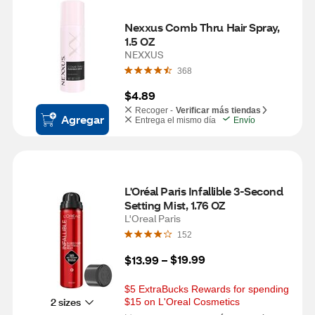
Nexxus Comb Thru Hair Spray, 
1.5 OZ
NEXXUS
368
$4.89
Recoger -
Verificar más tiendas
Agregar
Entrega el mismo día
Envío
L'Oréal Paris Infallible 3-Second 
Setting Mist, 1.76 OZ
L'Oreal Paris
152
$19.99
$13.99
 – 
$5 ExtraBucks Rewards for spending 
2 sizes
$15 on L'Oreal Cosmetics