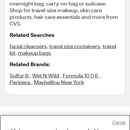
overnight bag, carry-on bag or suitcase.
Shop for travel-size makeup, skin care
products, hair care essentials and more from
CVS.
Related Searches
facial cleansers,
travel size containers,
travel
kit,
makeup bags
Related Brands:
Sulfur 8
,
Wet N Wild
,
Formula 10 0 6
,
Peripera
,
Maybelline New York
Share Feedback
Cerrar