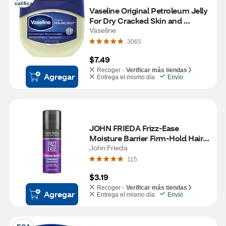
califica
Vaseline Original Petroleum Jelly 
For Dry Cracked Skin and 
Eczema Relief, 7.5 OZ
Vaseline
3065
$7.49
Recoger -
Verificar más tiendas
Agregar
Entrega el mismo día
Envío
JOHN FRIEDA Frizz-Ease 
Moisture Barrier Firm-Hold Hair 
Spray, 2 OZ
John Frieda
115
$3.19
Recoger -
Verificar más tiendas
Agregar
Entrega el mismo día
Envío