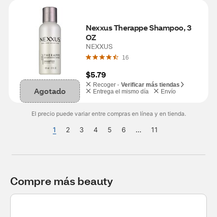
Nexxus Therappe Shampoo, 3 
OZ
NEXXUS
16
$5.79
Recoger -
Verificar más tiendas
Agotado
Entrega el mismo día
Envío
El precio puede variar entre compras en línea y en tienda.
1
2
3
4
5
6
...
11
Compre más beauty