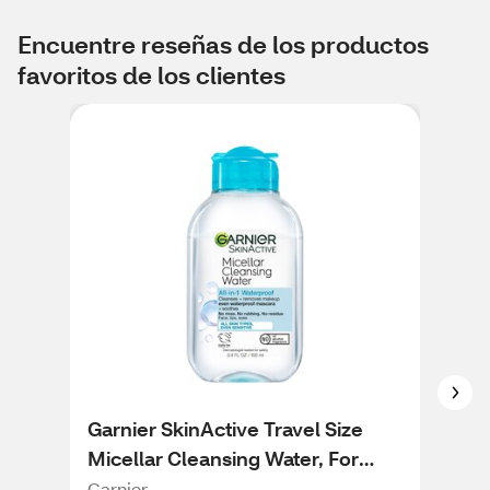
Encuentre reseñas de los productos
favoritos de los clientes
Garnier SkinActive Travel Size
Cer
Micellar Cleansing Water, For
Cle
Waterproof Makeup, 3.4 OZ
Garnier
Cer