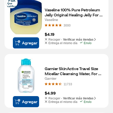
FSA
Que 
califica
Vaseline 100% Pure Petroleum 
Jelly Original Healing Jelly For 
Dry Cracked Skin and Eczema 
Vaseline
Relief, 1.75 OZ
3000
$4.19
Recoger -
Verificar más tiendas
Agregar
Entrega el mismo día
Envío
Garnier SkinActive Travel Size 
Micellar Cleansing Water, For 
Waterproof Makeup, 3.4 OZ
Garnier
11733
$4.99
Recoger -
Verificar más tiendas
Agregar
Entrega el mismo día
Envío