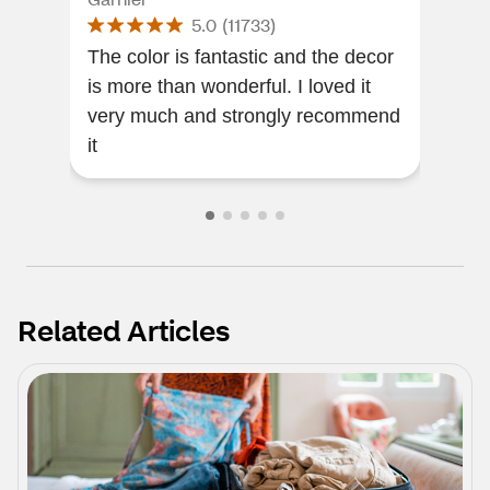
5.0
(
11733
)
The color is fantastic and the decor
i lo
is more than wonderful. I loved it
my 
very much and strongly recommend
gent
it
rec
Related Articles