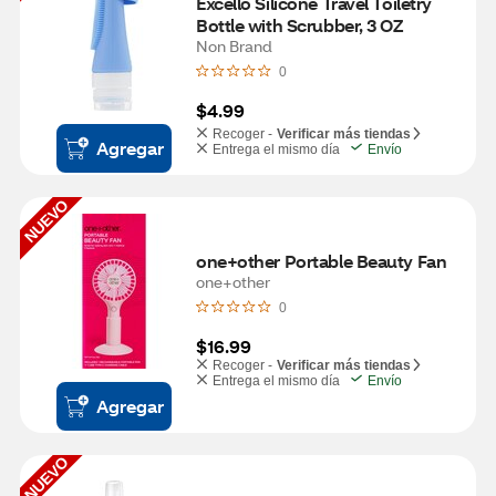
Excello Silicone Travel Toiletry 
Bottle with Scrubber, 3 OZ
Non Brand
0
$4.99
Recoger -
Verificar más tiendas
Agregar
Entrega el mismo día
Envío
NUEVO
one+other Portable Beauty Fan
one+other
0
$16.99
Recoger -
Verificar más tiendas
Entrega el mismo día
Envío
Agregar
NUEVO