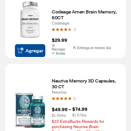
Codeage Amen Brain Memory, 
60CT
Codeage
3
$29.99
Entrega el mismo día
Agregar
Recoger
Envío
Neuriva Memory 3D Capsules, 
30 CT
Neuriva
5
$74.99
$49.99
 – 
$1.67/ea.
$1.50/ea.
$10 ExtraBucks Rewards for 
purchasing Neuriva Brain 