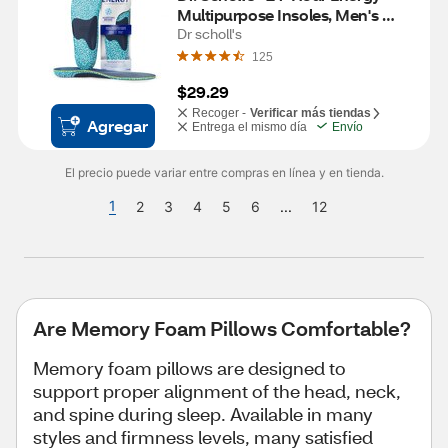
Multipurpose Insoles, Men's 
Shoe Size 8-14, 1 Pair
Dr scholl's
125
$29.29
Recoger -
Verificar más tiendas
Agregar
Entrega el mismo día
Envío
El precio puede variar entre compras en línea y en tienda.
1
2
3
4
5
6
...
12
Are Memory Foam Pillows Comfortable?
Memory foam pillows are designed to
support proper alignment of the head, neck,
and spine during sleep. Available in many
styles and firmness levels, many satisfied