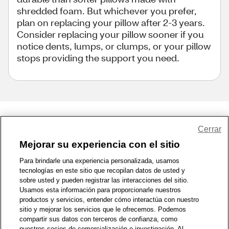
shredded foam. But whichever you prefer,
plan on replacing your pillow after 2-3 years.
Consider replacing your pillow sooner if you
notice dents, lumps, or clumps, or your pillow
stops providing the support you need.
Share Feedback
Cerrar
Mejorar su experiencia con el sitio
1-800-679-9691
|
Contáctenos
|
Términos de Uso
|
Accesibilidad
|
Para brindarle una experiencia personalizada, usamos
tecnologías en este sitio que recopilan datos de usted y
Política de Privacidad
|
WA Privacy Policy
|
Mapa del sitio
|
sobre usted y pueden registrar las interacciones del sitio.
Zona de Bienestar
|
© 1999 - 2026 CVS.com
Usamos esta información para proporcionarle nuestros
productos y servicios, entender cómo interactúa con nuestro
sitio y mejorar los servicios que le ofrecemos. Podemos
compartir sus datos con terceros de confianza, como
nuestros socios de comercialización e investigación. Al