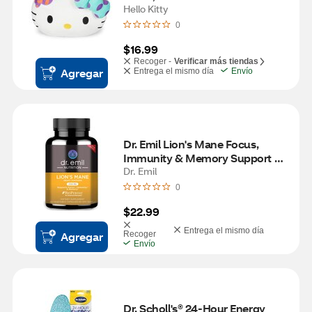
Hello Kitty
0
$16.99
Recoger -
Verificar más tiendas
Agregar
Entrega el mismo día
Envío
Dr. Emil Lion's Mane Focus, 
Immunity & Memory Support 
Capsules, 90 CT
Dr. Emil
0
$22.99
Entrega el mismo día
Agregar
Recoger
Envío
Dr. Scholl's® 24-Hour Energy 