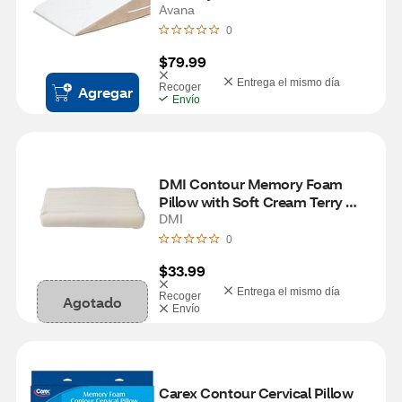
Avana
0
$79.99
Entrega el mismo día
Recoger
Agregar
Envío
DMI Contour Memory Foam 
Pillow with Soft Cream Terry 
Cloth Cover, 19" x 12" x 3" to 4.5"
DMI
0
$33.99
Entrega el mismo día
Recoger
Agotado
Envío
Carex Contour Cervical Pillow