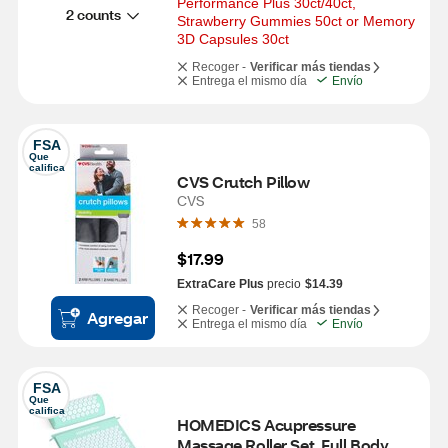
Performance Plus 30ct/40ct, 
2 counts
Strawberry Gummies 50ct or Memory 
3D Capsules 30ct
Recoger -
Verificar más tiendas
Entrega el mismo día
Envío
FSA
Que 
califica
CVS Crutch Pillow
CVS
58
$17.99
ExtraCare Plus
precio
$14.39
Recoger -
Verificar más tiendas
Agregar
Entrega el mismo día
Envío
FSA
Que 
califica
HOMEDICS Acupressure 
Massage Roller Set, Full Body 