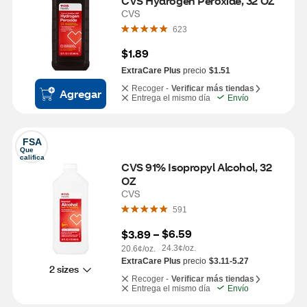
CVS Hydrogen Peroxide, 32 OZ
CVS
623
$1.89
ExtraCare Plus
precio
$1.51
Recoger -
Verificar más tiendas
Agregar
Entrega el mismo día
Envío
FSA
Que 
califica
CVS 91% Isopropyl Alcohol, 32 
OZ
CVS
591
$6.59
$3.89
 – 
24.3¢/oz.
20.6¢/oz.
ExtraCare Plus
precio
$3.11-5.27
2 sizes
Recoger -
Verificar más tiendas
Entrega el mismo día
Envío