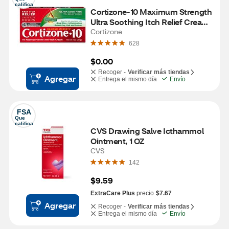
califica
Cortizone-10 Maximum Strength 
Ultra Soothing Itch Relief Cream, 
1 OZ
Cortizone
628
$0.00
Recoger -
Verificar más tiendas
Agregar
Entrega el mismo día
Envío
FSA
Que 
califica
CVS Drawing Salve Icthammol 
Ointment, 1 OZ
CVS
142
$9.59
ExtraCare Plus
precio
$7.67
Agregar
Recoger -
Verificar más tiendas
Entrega el mismo día
Envío