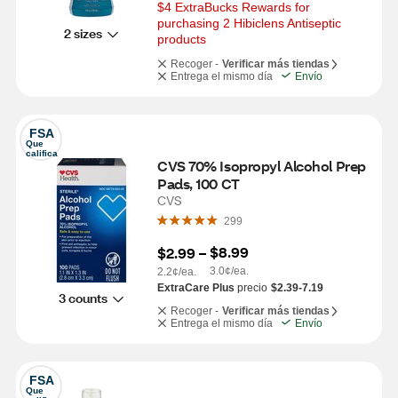
$4 ExtraBucks Rewards for 
purchasing 2 Hibiclens Antiseptic 
2 sizes
products
Recoger -
Verificar más tiendas
Entrega el mismo día
Envío
FSA
Que 
califica
CVS 70% Isopropyl Alcohol Prep 
Pads, 100 CT
CVS
299
$8.99
$2.99
 – 
3.0¢/ea.
2.2¢/ea.
ExtraCare Plus
precio
$2.39-7.19
3 counts
Recoger -
Verificar más tiendas
Entrega el mismo día
Envío
FSA
Que 