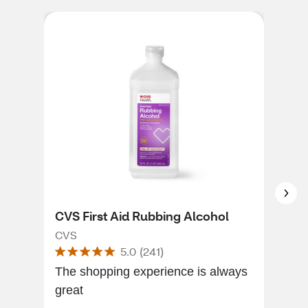
CVS First Aid Rubbing Alcohol
CVS
CVS
CVS
5.0
(
241
)
The shopping experience is always
THE
great
PU