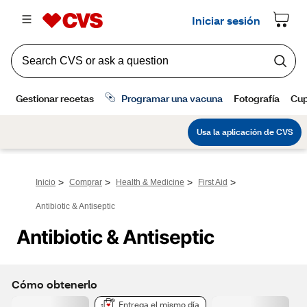
>
>
>
>
Inicio
Comprar
Health & Medicine
First Aid
Antibiotic & Antiseptic
Antibiotic & Antiseptic
Cómo obtenerlo
Entrega el mismo día