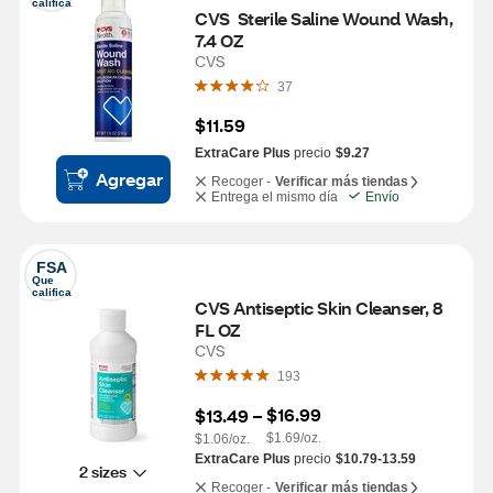
califica
CVS  Sterile Saline Wound Wash, 
7.4 OZ
CVS
37
$11.59
ExtraCare Plus
precio
$9.27
Agregar
Recoger -
Verificar más tiendas
Entrega el mismo día
Envío
FSA
Que 
califica
CVS Antiseptic Skin Cleanser, 8 
FL OZ
CVS
193
$16.99
$13.49
 – 
$1.69/oz.
$1.06/oz.
ExtraCare Plus
precio
$10.79-13.59
2 sizes
Recoger -
Verificar más tiendas