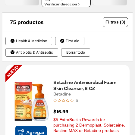
Verificar dirección
75 productos
Filtros (3)
Health & Medicine
First Aid
Antibiotic & Antiseptic
Borrar todo
NUEVO
Betadine Antimicrobial Foam 
Skin Cleanser, 8 OZ
Betadine
0
$16.99
$5 ExtraBucks Rewards for 
purchasing 2 Dermoplast, Solarcaine, 
Bactine MAX or Betadine products
Agregar