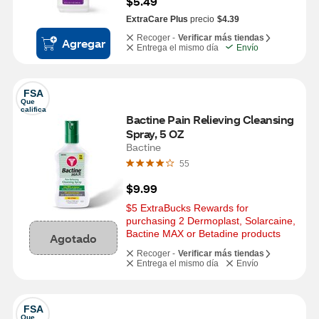
$5.49
ExtraCare Plus
precio
$4.39
Recoger -
Verificar más tiendas
Agregar
Entrega el mismo día
Envío
FSA
Que 
califica
Bactine Pain Relieving Cleansing 
Spray, 5 OZ
Bactine
55
$9.99
$5 ExtraBucks Rewards for 
purchasing 2 Dermoplast, Solarcaine, 
Bactine MAX or Betadine products
Agotado
Recoger -
Verificar más tiendas
Entrega el mismo día
Envío
FSA
Que 