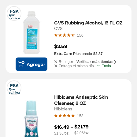
FSA
Que 
califica
CVS Rubbing Alcohol, 16 FL OZ
CVS
150
$3.59
ExtraCare Plus
precio
$2.87
Recoger -
Verificar más tiendas
Agregar
Entrega el mismo día
Envío
FSA
Que 
califica
Hibiclens Antiseptic Skin 
Cleanser, 8 OZ
Hibiclens
158
$21.79
$16.49
 – 
$2.06/oz.
$1.36/oz.