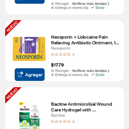
Recoger -
Verificar más tiendas
Entrega el mismo día
Envío
NUEVO
Neosporin + Lidocaine Pain 
Relieving Antibiotic Ointment, 1 
OZ
Neosporin
0
$17.79
Recoger -
Verificar más tiendas
Agregar
Entrega el mismo día
Envío
NUEVO
Bactine Antimicrobial Wound 
Care Hydrogel with 
Hypochlorous Acid, 8 OZ
Bactine
0