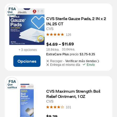
FSA
Que 
califica
CVS Sterile Gauze Pads, 2 IN x 2 
IN, 25 CT
CVS
126
$11.69
$4.69
 – 
33.6¢/ea.
18.8¢/ea.
+ 3 opciones
ExtraCare Plus
precio
$3.75-9.35
Opciones
Recoger -
Verificar más tiendas
Entrega el mismo día
Envío
FSA
Que 
califica
CVS Maximum Strength Boil 
Relief Ointment, 1 OZ
CVS
101
$9.29