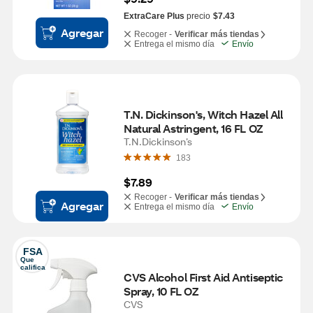
ExtraCare Plus
precio
$7.43
Agregar
Recoger -
Verificar más tiendas
Entrega el mismo día
Envío
T.N. Dickinson's, Witch Hazel All 
Natural Astringent, 16 FL OZ
T.N.Dickinson’s
183
$7.89
Recoger -
Verificar más tiendas
Agregar
Entrega el mismo día
Envío
FSA
Que 
califica
CVS Alcohol First Aid Antiseptic 
Spray, 10 FL OZ
CVS