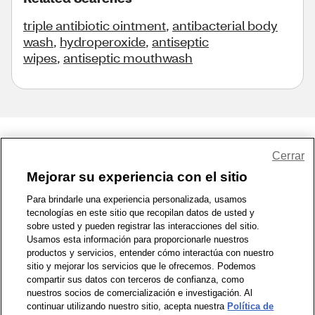
triple antibiotic ointment
,
antibacterial body
wash
,
hydroperoxide
,
antiseptic
wipes
,
antiseptic mouthwash
Share Feedback
Cerrar
Mejorar su experiencia con el sitio
1-800-679-9691
|
Contáctenos
|
Términos de Uso
|
Accesibilidad
|
Para brindarle una experiencia personalizada, usamos
tecnologías en este sitio que recopilan datos de usted y
Política de Privacidad
|
WA Privacy Policy
|
Mapa del sitio
|
sobre usted y pueden registrar las interacciones del sitio.
Zona de Bienestar
|
© 1999 - 2026 CVS.com
Usamos esta información para proporcionarle nuestros
productos y servicios, entender cómo interactúa con nuestro
sitio y mejorar los servicios que le ofrecemos. Podemos
compartir sus datos con terceros de confianza, como
nuestros socios de comercialización e investigación. Al
continuar utilizando nuestro sitio, acepta nuestra
Política de