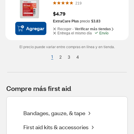
219
$4.79
ExtraCare Plus
precio
$3.83
Agregar
Recoger -
Verificar más tiendas
Entrega el mismo día
Envío
El precio puede variar entre compras en línea y en tienda.
1
2
3
4
Compre más first aid
Bandages, gauze, & tape
First aid kits & accessories