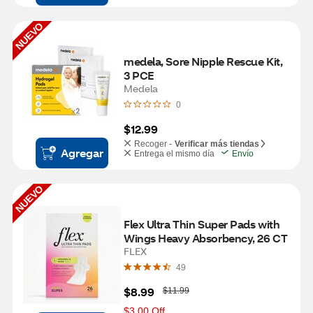
NUEVO
medela, Sore Nipple Rescue Kit, 
3 PCE
Medela
0
$12.99
Recoger -
Verificar más tiendas
Agregar
Entrega el mismo día
Envío
NUEVO
Flex Ultra Thin Super Pads with 
Wings Heavy Absorbency, 26 CT
FLEX
49
W
$8.99
$11.99
a
s
$3.00 Off