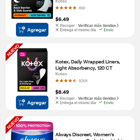
Heavy, 10 CT
Kotex
890
$6.49
Recoger -
Verificar más tiendas
Agregar
Entrega el mismo día
Envío
NUEVO
Kotex, Daily Wrapped Liners, 
Light Absorbency, 120 CT
Kotex
9268
$8.49
Recoger -
Verificar más tiendas
Agregar
Entrega el mismo día
Envío
NUEVO
Always Discreet, Women's 