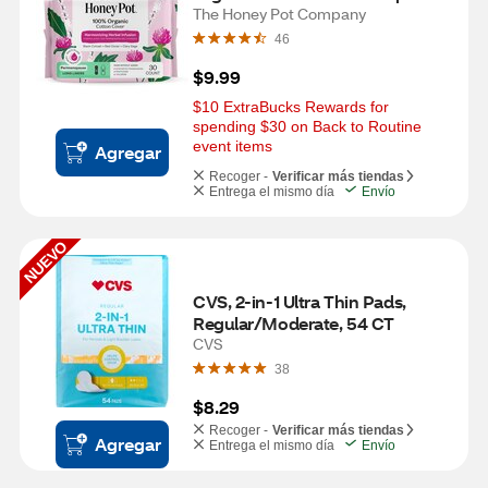
Liners, Herbal Infusion, Long, 30 
The Honey Pot Company
CT
46
$9.99
$10 ExtraBucks Rewards for 
spending $30 on Back to Routine 
event items
Agregar
Recoger -
Verificar más tiendas
Entrega el mismo día
Envío
NUEVO
CVS, 2-in-1 Ultra Thin Pads, 
Regular/Moderate, 54 CT
CVS
38
$8.29
Recoger -
Verificar más tiendas
Agregar
Entrega el mismo día
Envío