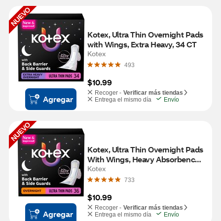
NUEVO
Kotex, Ultra Thin Overnight Pads 
with Wings, Extra Heavy, 34 CT
Kotex
493
$10.99
Recoger -
Verificar más tiendas
Agregar
Entrega el mismo día
Envío
NUEVO
Kotex, Ultra Thin Overnight Pads 
With Wings, Heavy Absorbency, 
36 CT
Kotex
733
$10.99
Recoger -
Verificar más tiendas
Agregar
Entrega el mismo día
Envío