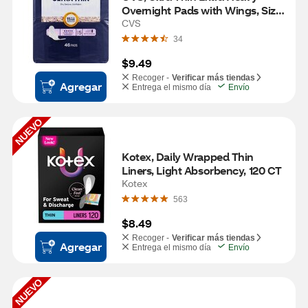
Overnight Pads with Wings, Size 
5, 46 CT
CVS
34
$9.49
Recoger -
Verificar más tiendas
Agregar
Entrega el mismo día
Envío
NUEVO
Kotex, Daily Wrapped Thin 
Liners, Light Absorbency, 120 CT
Kotex
563
$8.49
Recoger -
Verificar más tiendas
Agregar
Entrega el mismo día
Envío
NUEVO