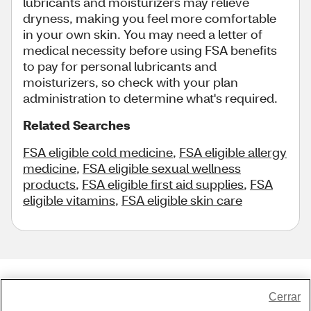
lubricants and moisturizers may relieve
dryness, making you feel more comfortable
in your own skin. You may need a letter of
medical necessity before using FSA benefits
to pay for personal lubricants and
moisturizers, so check with your plan
administration to determine what's required.
Related Searches
FSA eligible cold medicine
,
FSA eligible allergy
medicine
,
FSA eligible sexual wellness
products
,
FSA eligible first aid supplies
,
FSA
eligible vitamins
,
FSA eligible skin care
Share Feedback
Cerrar