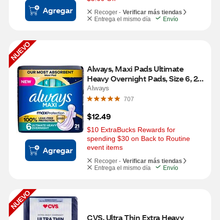
Agregar
Recoger -
Verificar más tiendas
Entrega el mismo día
Envío
NUEVO
Always, Maxi Pads Ultimate 
Heavy Overnight Pads, Size 6, 21 
CT
Always
707
$12.49
$10 ExtraBucks Rewards for 
spending $30 on Back to Routine 
event items
Agregar
Recoger -
Verificar más tiendas
Entrega el mismo día
Envío
NUEVO
CVS, Ultra Thin Extra Heavy 