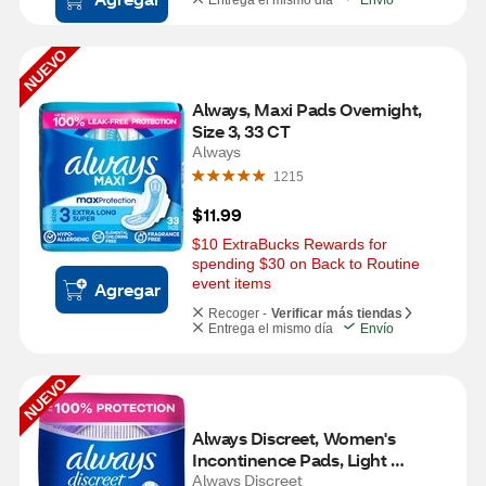
NUEVO
Always, Maxi Pads Overnight, 
Size 3, 33 CT
Always
1215
$11.99
$10 ExtraBucks Rewards for 
spending $30 on Back to Routine 
event items
Agregar
Recoger -
Verificar más tiendas
Entrega el mismo día
Envío
NUEVO
Always Discreet, Women's 
Incontinence Pads, Light 
Absorbancy, 42 CT
Always Discreet