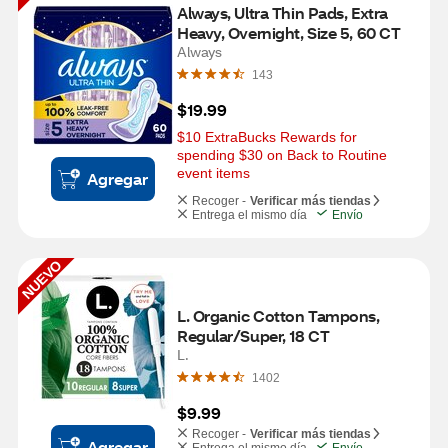
Always, Ultra Thin Pads, Extra 
Heavy, Overnight, Size 5, 60 CT
Always
143
$19.99
$10 ExtraBucks Rewards for 
spending $30 on Back to Routine 
event items
Agregar
Recoger -
Verificar más tiendas
Entrega el mismo día
Envío
NUEVO
L. Organic Cotton Tampons, 
Regular/Super, 18 CT
L.
1402
$9.99
Recoger -
Verificar más tiendas
Agregar
Entrega el mismo día
Envío