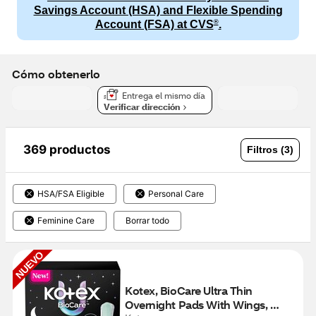
Savings Account (HSA) and Flexible Spending
®
Account (FSA) at CVS
.
Cómo obtenerlo
Entrega el mismo día
Verificar dirección
369 productos
Filtros (3)
HSA/FSA Eligible
Personal Care
Feminine Care
Borrar todo
NUEVO
Kotex, BioCare Ultra Thin 
Overnight Pads With Wings, 