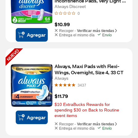
Incontinence Pads, Very Light 
Absorbancy, Long, 64 CT
Always Discreet
0
$10.99
Recoger -
Verificar más tiendas
Agregar
Entrega el mismo día
Envío
NUEVO
Always, Maxi Pads with Flexi-
Wings, Overnight, Size 4, 33 CT
Always
3437
$11.79
$10 ExtraBucks Rewards for 
spending $30 on Back to Routine 
event items
Agregar
Recoger -
Verificar más tiendas
Entrega el mismo día
Envío