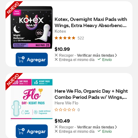
NUEVO
Kotex, Overnight Maxi Pads with 
Wings, Extra Heavy Absorbency, 
28 CT
Kotex
522
$10.99
Recoger -
Verificar más tiendas
Agregar
Entrega el mismo día
Envío
NUEVO
Here We Flo, Organic Day + Night 
Combo Period Pads w/ Wings, 
15 CT
Here We Flo
0
$10.49
Recoger -
Verificar más tiendas
Agregar
Entrega el mismo día
Envío