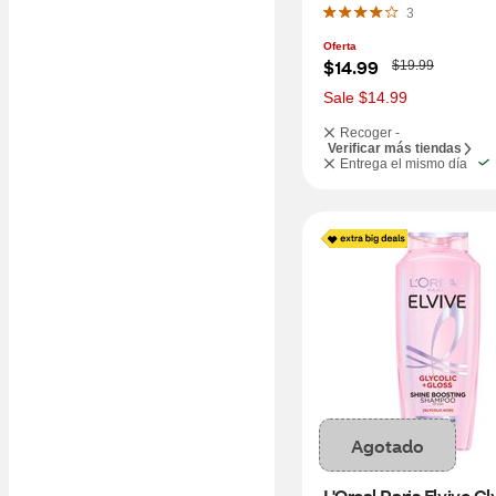
3.4 OZ
3
Oferta
W
$14.99
$19.99
a
s
Sale $14.99
Recoger -
Verificar más tiendas
Entrega el mismo día
Agotado
L'Oreal Paris Elvive Gly