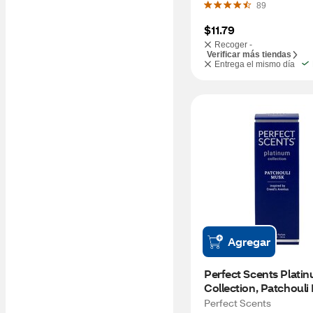
89
$11.79
Recoger -
Verificar más tiendas
Entrega el mismo día
Agregar
Perfect Scents Platin
Collection, Patchouli
Inspired by Creed's Av
Perfect Scents