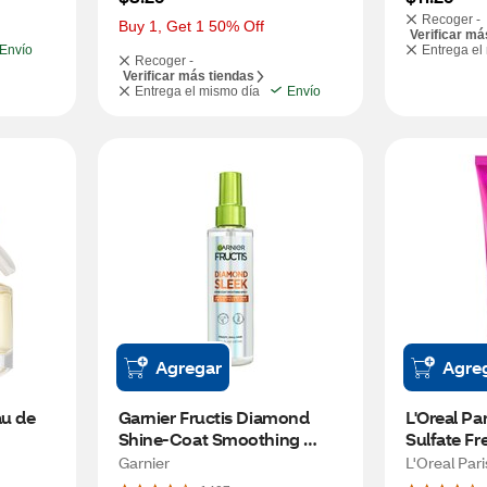
Recoger -
Buy 1, Get 1 50% Off
Verificar má
Envío
Entrega el
Recoger -
Verificar más tiendas
Entrega el mismo día
Envío
Agregar
Agre
u de 
Garnier Fructis Diamond 
L'Oreal Par
Shine-Coat Smoothing 
Sulfate Fre
Spray, 4.6 OZ
Shampoo, 
Garnier
L'Oreal Pari