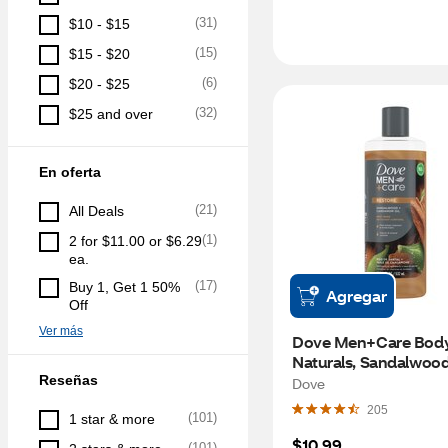
(
31
)
$10 - $15
(
15
)
$15 - $20
(
6
)
$20 - $25
(
32
)
$25 and over
En oferta
(
21
)
All Deals
(
1
)
2 for $11.00 or $6.29 
ea.
(
17
)
Buy 1, Get 1 50% 
Agregar
Off
Ver más
Dove Men+Care Body
Naturals, Sandalwood
Cardamom Oil, 18 OZ
Reseñas
Dove
205
(
101
)
1 star & more
$10.99
(
101
)