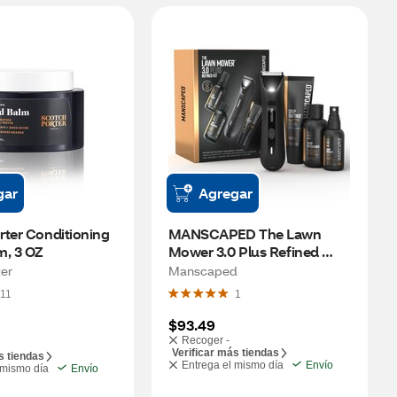
gar
Agregar
ter Conditioning 
MANSCAPED The Lawn 
m, 3 OZ
Mower 3.0 Plus Refined 
Below The Waist Grooming 
ter
Manscaped
Kit
11
1
$93.49
Recoger -
Verificar más tiendas
s tiendas
Entrega el mismo día
Envío
 mismo día
Envío