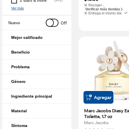
2 stars & more
Recoger -
Ver más
Verificar más tiendas
Entrega el mismo día
Off
Nuevo
Mejor calificado
Beneficio
Problema
Género
Ingrediente principal
Agregar
Marc Jacobs Diasy Ea
Material
Toilette, 1.7 oz
Marc Jacobs
Síntoma