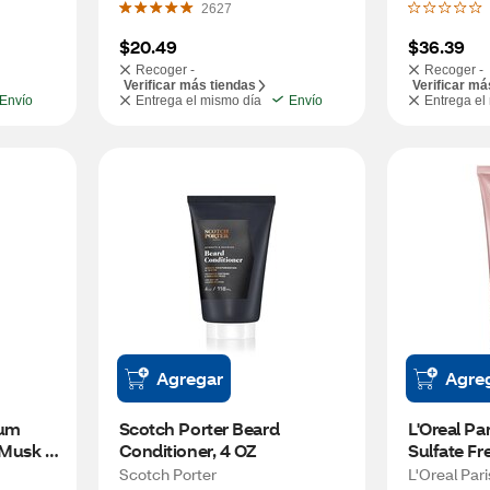
2627
$20.49
$36.39
Recoger -
Recoger -
Verificar más tiendas
Verificar má
Envío
Entrega el mismo día
Envío
Entrega el
Agregar
Agre
um 
Scotch Porter Beard 
L'Oreal Par
 Musk 
Conditioner, 4 OZ
Sulfate Fr
entus, 
Conditione
Scotch Porter
L'Oreal Pari