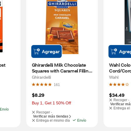
Agregar
Agre
st 
Ghirardelli Milk Chocolate 
Wahl Color
Squares with Caramel Filling, 
Cord/Cord
5.32 OZ
Beard Tri
Ghirardelli
Wahl
161
$8.29
$34.49
Recoger -
Buy 1, Get 1 50% Off
Verificar má
Entrega el
Envío
Recoger -
Verificar más tiendas
Entrega el mismo día
Envío