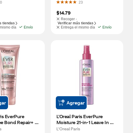
0
23
$14.79
Recoger -
s tiendas
Verificar más tiendas
 mismo día
Envío
Entrega el mismo día
Envío
gar
Agregar
is EverPure 
L'Oreal Paris EverPure 
ee Bond Repair+ 
Moisture 21-in-1 Leave In 
r, 6.8 OZ
Conditioner Spray, 6.8 OZ
s
L'Oreal Paris