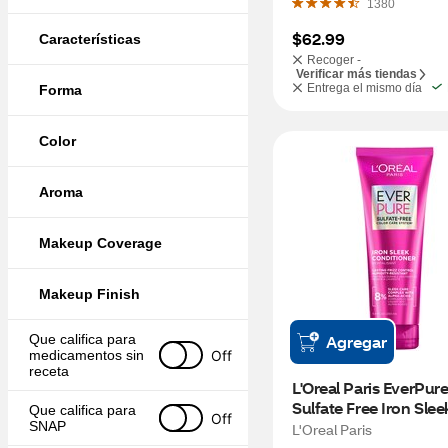
1380
$62.99
Características
Recoger -
Verificar más tiendas
Entrega el mismo día
Forma
Color
Aroma
Makeup Coverage
Makeup Finish
Que califica para 
Agregar
Off
medicamentos sin 
receta
L'Oreal Paris EverPure
Sulfate Free Iron Sleek
Que califica para 
Off
Conditioner, 6.8 OZ
SNAP
L'Oreal Paris