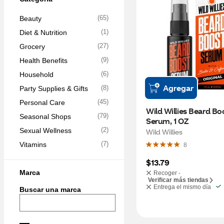
(
65
)
Beauty
(
1
)
Diet & Nutrition
(
27
)
Grocery
(
9
)
Health Benefits
(
6
)
Household
Agregar
(
8
)
Party Supplies & Gifts
(
45
)
Personal Care
Wild Willies Beard Boo
(
79
)
Seasonal Shops
Serum, 1 OZ
(
2
)
Sexual Wellness
Wild Willies
(
7
)
Vitamins
8
$13.79
Marca
Recoger -
Verificar más tiendas
Entrega el mismo día
Buscar una marca