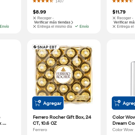
1407
$8.99
$11.79
Recoger -
Recoger -
Verificar más tiendas
Verificar má
Envío
Entrega el mismo día
Envío
Entrega el
Agregar
Agre
 
Ferrero Rocher Gift Box, 24 
Color Wow 
 
CT, 10.6 OZ
Dream Coa
Spray, 6.7
Ferrero
Color Wow