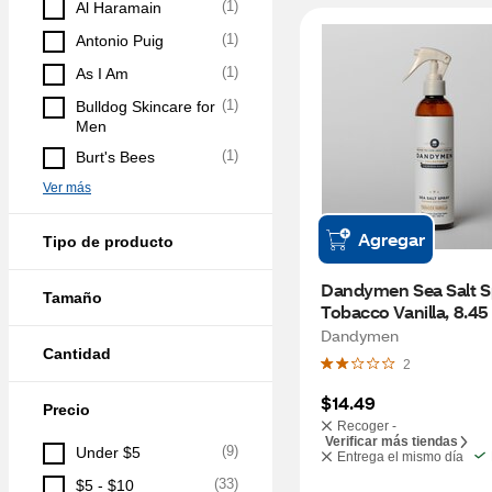
(
1
)
Al Haramain
(
1
)
Antonio Puig
(
1
)
As I Am
(
1
)
Bulldog Skincare for 
Men
(
1
)
Burt's Bees
Ver más
Agregar
Tipo de producto
Dandymen Sea Salt Sp
Tamaño
Tobacco Vanilla, 8.45
Dandymen
Cantidad
2
$14.49
Precio
Recoger -
Verificar más tiendas
(
9
)
Under $5
Entrega el mismo día
(
33
)
$5 - $10