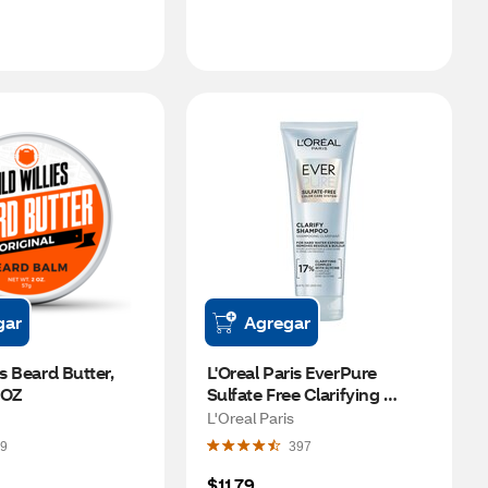
gar
Agregar
s Beard Butter, 
L'Oreal Paris EverPure 
 OZ
Sulfate Free Clarifying 
Shampoo, 6.8 OZ
L'Oreal Paris
9
397
$11.79