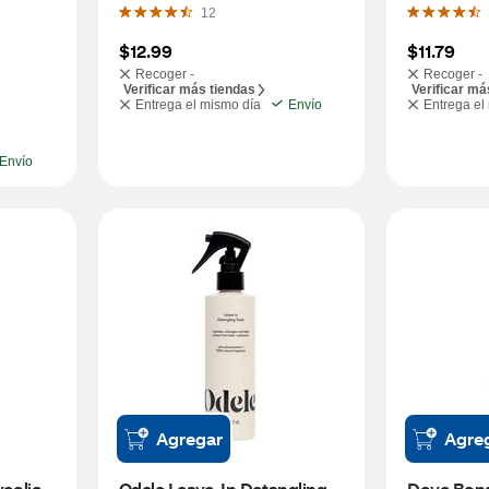
12
$12.99
$11.79
Recoger -
Recoger -
Verificar más tiendas
Verificar má
Entrega el mismo día
Envío
Entrega el
Envío
Agregar
Agre
colic 
Odele Leave-In Detangling 
Dove Bond