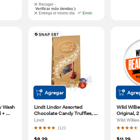
Recoger -
Verificar más tiendas
Entrega el mismo día
Envío
Agregar
Agre
 Wash 
Lindt Lindor Assorted 
Wild Willie
 + 
Chocolate Candy Truffles, 5.1 
Original, 2
OZ
Lindt
Wild Willies
1123
$8.29
$11.29