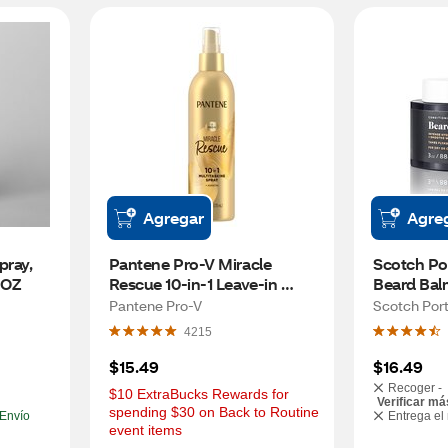
Agregar
Agre
ray, 
Pantene Pro-V Miracle 
Scotch Por
 OZ
Rescue 10-in-1 Leave-in 
Beard Bal
Conditioner Spray, 5.7 OZ
Pantene Pro-V
Scotch Por
4215
$15.49
$16.49
Recoger -
$10 ExtraBucks Rewards for 
Verificar má
spending $30 on Back to Routine 
Envío
Entrega el
event items