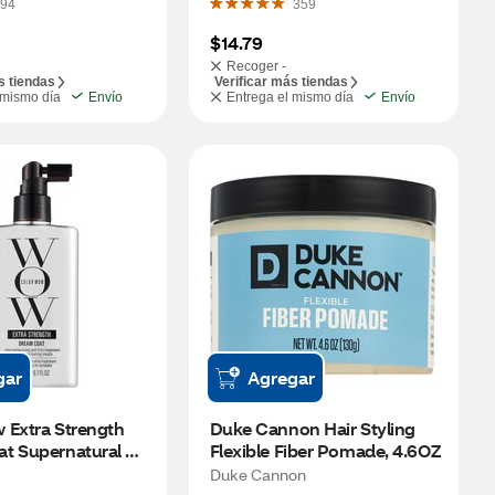
94
359
$14.79
Recoger -
s tiendas
Verificar más tiendas
 mismo día
Envío
Entrega el mismo día
Envío
gar
Agregar
Extra Strength 
Duke Cannon Hair Styling 
t Supernatural 
Flexible Fiber Pomade, 4.6OZ
 OZ
Duke Cannon