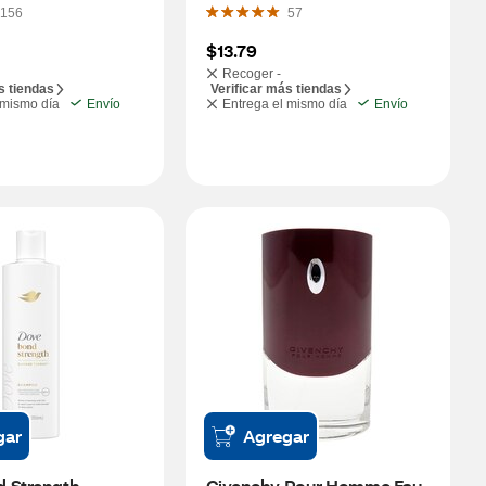
156
57
$13.79
Recoger -
s tiendas
Verificar más tiendas
 mismo día
Envío
Entrega el mismo día
Envío
gar
Agregar
 Strength 
Givenchy Pour Homme Eau 