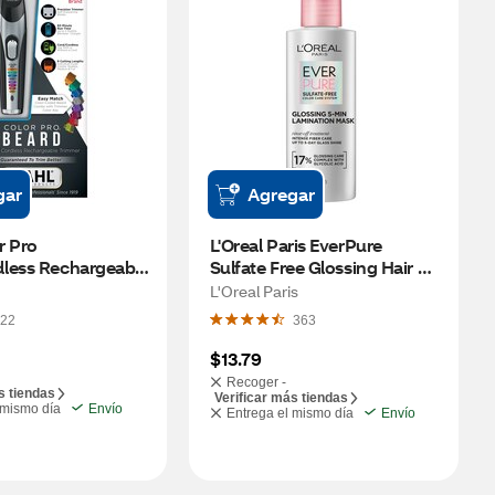
gar
Agregar
 Pro 
L'Oreal Paris EverPure 
less Rechargeable 
Sulfate Free Glossing Hair 
mmer
Mask, 5.1 OZ
L'Oreal Paris
22
363
$13.79
Recoger -
s tiendas
Verificar más tiendas
 mismo día
Envío
Entrega el mismo día
Envío