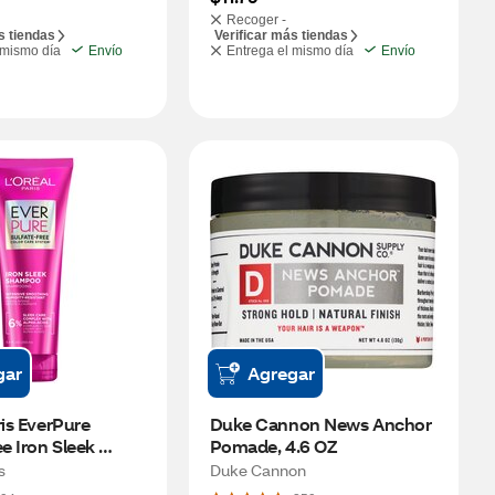
Recoger -
s tiendas
Verificar más tiendas
 mismo día
Envío
Entrega el mismo día
Envío
gar
Agregar
is EverPure 
Duke Cannon News Anchor 
e Iron Sleek 
Pomade, 4.6 OZ
6.8 OZ
s
Duke Cannon