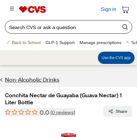
Sign in
Back to School
GLP-1 Support
Manage prescriptions
Sc
Use the CVS app
Non-Alcoholic Drinks
Conchita Nectar de Guayaba (Guava Nectar) 1
Liter Bottle
0.0
Share
(0 reviews)