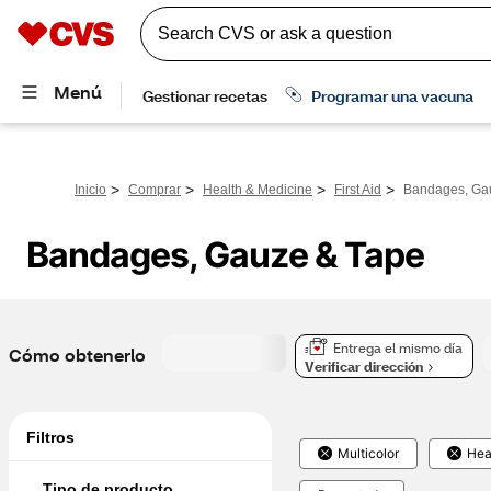
>
>
>
>
Inicio
Comprar
Health & Medicine
First Aid
Bandages, Ga
Bandages, Gauze & Tape
Entrega el mismo día
Cómo obtenerlo
Verificar dirección
Filtros
Multicolor
Hea
Tipo de producto