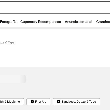
uze & Tape
lth & Medicine
First Aid
Bandages, Gauze & Tape