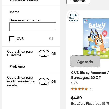
Borrar todo
Marca
FSA
Que 
Buscar una marca
califica
(
1
)
CVS
Que califica para 
Off
HSA/FSA
Agotado
Problema
CVS Bluey Assorted A
Bandages, 20 CT
Que califica para 
Off
medicamentos sin 
CVS
receta
71
$4.69
ExtraCare Plus
precio
$3.7